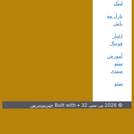
لینک
نازل مه
پاش
اخبار
فوتبال
آموزش
سئو
مبتدی
سئو
© 2026 پی سی 32
• Built with
جنریت‌پرس