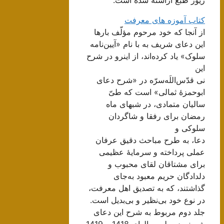
کتاب آموزه های معرفت
از آنجا که خود مرحوم مؤلّف بارها
این دعای شریف به با نام «آیین‌نامه
سلوک» یاد کرده‌اند، از اینرو در شرح
این
نی قدّس‌اللَه‌سرّه در «شرح دعای
ابوحمزۀ ثمالی» است که طیّ
سالیان متمادی، در شبهای ماه
رمضان برای رفقا و شاگردان
سلوکی و
دعا، به طرح مباحث دقیق عرفان
عملی پرداخته و سرمایۀ عظیمی
برای مشتاقان لقای محبوب و
دلدادگان حریم معبود به‌جای
گذاشتند، که به تصدیق اهل معرفت،
در نوع خود بی‌نظیر و بی‌بدیل است.
جلد دوم مربوط به شرح این دعای
شریف در طی سالهای 1418 و 1419