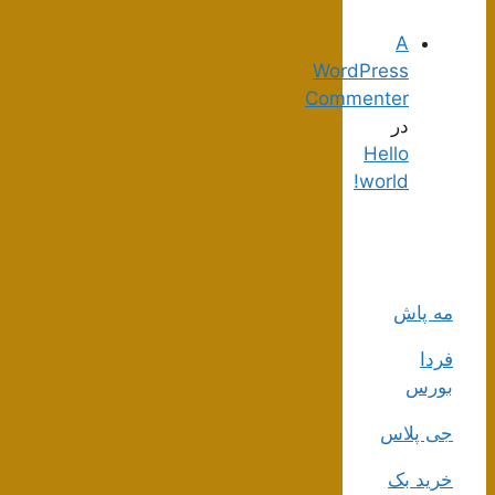
A
WordPress
Commenter
در
Hello
world!
مه پاش
فردا
بورس
جی پلاس
خرید بک