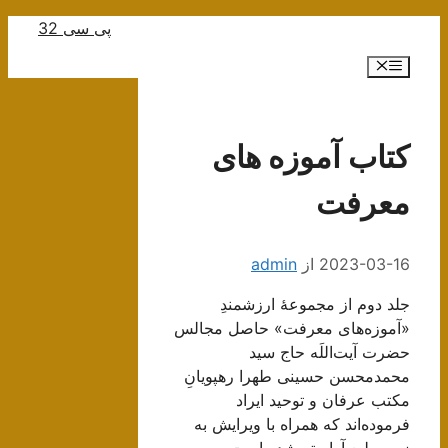
رش
پی سی 32
ه
فهرست
حتوا
کتاب آموزه های
معرفت
2023-03-16
از
admin
جلد دوم از مجموعۀ ارزشمندِ
«آموزه‌های معرفت» حاصل مجالس
حضرت آیت‌اللَه حاج سید
محمدمحسن حسینی طهرا رهپویانِ
مکتب عرفان و توحید ایراد
فرموده‌اند که همراه با ویرایش به
زیور طبع آراسته شده است.