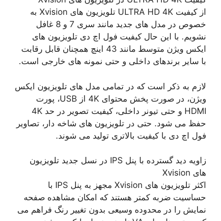
از کیفیت ULTRA HD 4K تلویزیون های Xvision به
خصوص در مدل های جدید مانند سری 7 و 8 غافل
نشویم. با این حال کیفیت فول اچ دی تلویزیون های
ایکس ویژن متوسط ​​مانند 43 اینچ همچنان قابل رقابت
با سایر برندهای داخلی و حتی نمونه های خارجی است.
لازم به ذکر است که در تمامی مدل های تلویزیون ایکس
ویژن، در صورت پخش محتوای 4K از USB، پورت
HDMI و حتی تیونر داخلی، کیفیت تصویر در حد 4K
حفظ می شود. حتی در تلویزیون های شاخه دار، تصاویر
فول اچ دی با کیفیت بالاتری تولید می شوند.
زاویه دید گسترده با پنل IPS در نسل جدید تلویزیون
های Xvision
اکثر تلویزیون های Xvision مجهز به پنل IPS با
حساسیت ضربه کمتر هستند که امکان مشاهده صفحه
نمایش را در محدوده وسیعی بدون تغییر رنگ فراهم می