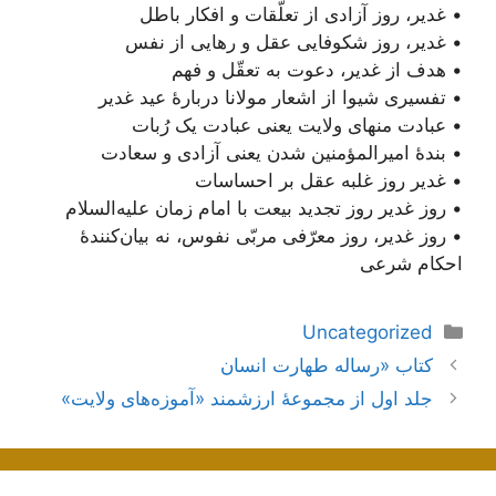
• غدیر، روز آزادی از تعلّقات و افکار باطل
• غدیر، روز شکوفایی عقل و رهایی از نفس
• هدف از غدیر، دعوت به تعقّل و فهم
• تفسیری شیوا از اشعار مولانا دربارۀ عید غدیر
• عبادت منهای ولایت یعنی عبادت یک رُبات
• بندۀ امیرالمؤمنین شدن یعنی آزادی و سعادت
• غدیر روز غلبه عقل بر احساسات
• روز غدیر روز تجدید بیعت با امام زمان علیه‌السلام
• روز غدیر، روز معرّفی مربّی نفوس، نه بیان‌کنندۀ
احکام شرعی
دسته‌ها
Uncategorized
ناوبری
کتاب «رساله طهارت انسان
نوشته‌ها
جلد اول از مجموعۀ ارزشمند «آموزه‌های ولایت»