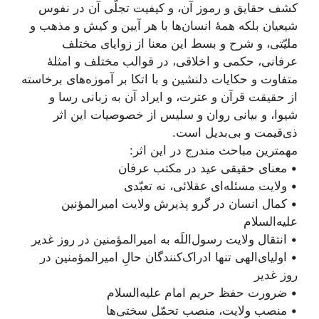
کشف حقایق و رموز آن، و کیفیت تجلّی آن در نفوس
شیعیان بلکه همۀ انسان‌ها با هر آیین و کیش و مذهب و
ملیّتی، و شرح و بسط این معنا از زوایای مختلف
عرفانی، حکمی و اخلاقی، در قوالب مختلف و امثلۀ
متفاوت و حکایات دلنشین و با اتکا بر آموزه‌های برخاسته
از حقیقت قرآن و عترت، و ایراد آن به زبانی رسا و
شیوا، و بیانی روان و سلیس از خصوصیات این اثر
ذی‌قیمت و بی‌بدیل است.
مهمترین مباحث مندرج در این اثر:
• معنای حقیقی عید در مکتب عرفان
• ولایت مسئله‌ای عقلائی، نه تعبّدی
• کمال انسان در گرو پذیرش ولایت امیرالمؤنین
علیه‌السلام
• انتقال ولایت رسول‌اللَه به امیرالمؤمنین در روز غدیر
• اولیای‌الهی تنها ادراک‌کنندگان حالِ امیرالمؤمنین در
روز غدیر
• ضرورت حفظ حریم امام علیه‌السلام
• منصب ولایت، منصب تحمّل سختی‌ها