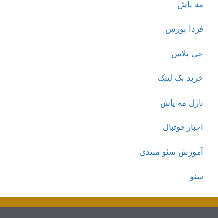
مه پاش
فردا بورس
جی پلاس
خرید بک لینک
نازل مه پاش
اخبار فوتبال
آموزش سئو مبتدی
سئو