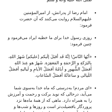
امام رضا از پدرانش، از امیرالمؤمنین
علیهم‌السلام روایت می‌کنند که آن حضرت
فرمود:
روزی رسول خدا برای ما خطبه ایراد می‌فرمود و
چنین فرمود:
«أیّها النّاسُ! إنَّهُ قَد أقبَلَ إلَیکم [علیکم] شَهرُ اللهِ،
بِالبَرَکةِ و الرَّحمَةِ و المَغفِرَة. شَهرٌ هو عِندَ اللهِ
أفضَلُ الشُّهورِ و أیامُهُ أفضَلُ الأیامِ و لَیالیهِ أفضَلُ
اللَیالی و ساعاتُهُ أفضَلُ السّاعاتِ.
«ای مردم! به‌درستی که ماه خدا به‌سوی شما
می‌آید، درحالی که نوید برکت و رحمت و آمرزش
را به همراه دارد. ماهی که از همۀ ماه‌ها نزد
پروردگار بافضیلت‌تر است و روزها و شب‌ها و