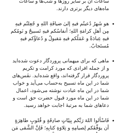
ساعات آن بر سایر روزها و شب‌ها و ساعات
ماه‌های دیگر برتری دارند.
هو شَهرٌ دُعیتُم فیهِ إلیٰ ضیافَةِ اللهِ و جُعِلتُم فیهِ
مِن أهلِ کرامَةِ اللهِ؛ أنفاسُکم فیهِ تَسبیحٌ و نَومُکم
فیهِ عِبادَةٌ و عَمَلُکم فیهِ مَقبولٌ و دُعاؤُکم فیهِ
مُستَجابٌ.
ماهی که برای میهمانی پروردگار دعوت شده‌اید
و از جمله افرادی که مورد کرامت و تکریم
پروردگار قرار گرفته‌اند، واقع شده‌اید. نفَس‌های
شما در این ماه تسبیح به‌حساب می‌آید و خواب
شما در این ماه عبادت نوشته می‌شود، اعمال
شما در این ماه مورد قبول حضرت حق است و
دعاهای شما به مرتبۀ اجابت خواهد رسید.
فَاسْألوا اللهَ رَبَّکم بِنِیّاتٍ صادِقَةٍ و قُلوبٍ طاهِرَةٍ
أن یوَفِّقَکم لِصیامِهِ و تِلاوَةِ کتابِهِ؛ فَإنَّ الشَّقی مَن