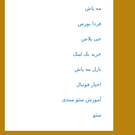
مه پاش
فردا بورس
جی پلاس
خرید بک لینک
نازل مه پاش
اخبار فوتبال
آموزش سئو مبتدی
سئو