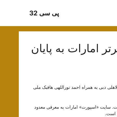
پی سی 32
۲۰۲۳ لیگ برتر امارات به پایان
 شباب الاهلی دبی به همراه احمد نوراللهی هافبک ملی
تورنمنت مشخص نیست. سایت «اسپورت» امارات به معرفی معدود
 است.