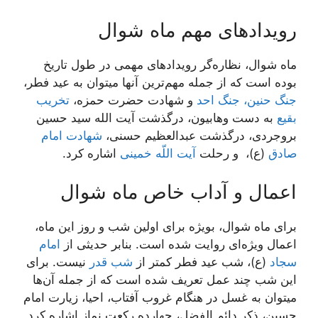
رویدادهای مهم ماه شوال
ماه شوال، نظاره‌گر رویدادهای مهمی در طول تاریخ
بوده است که از جمله مهم‌ترین آنها میتوان به عید فطر،
جنگ حنین،
جنگ احد
و شهادت حضرت حمزه،
تخریب
بقیع
به دست وهابیون، درگذشت آیت الله سید حسین
بروجردی، درگذشت عبدالعظیم حسنی،
شهادت امام
صادق
(ع)، و رحلت
آیت اللّه خمینی
اشاره کرد.
اعمال و آداب خاص ماه شوال
برای ماه شوال، بویژه برای اولین شب و روز این ماه،
اعمال ویژه‌ای روایت شده است. بنابر حدیثی از
امام
سجاد
(ع)، شب عید فطر کمتر از
شب قدر
نیست. برای
این شب چند عمل تعریف شده است که از جمله آن‌ها
میتوان به غسل در هنگام غروب آفتاب، احیا، زیارت امام
حسین، ذکر دائم الفضل، چهارده رکعت نماز اشاره کرد.