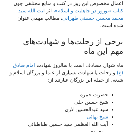
اعمال مخصوص این روز در کتب و منابع مختلفی چون
کتاب «نوروز در جاهلیت و اسلام»،
اثر
آیت الله سید
محمد محسن حسینی طهرانی
، مطالب مهمی عنوان
شده است.
برخی از رحلت‌ها و شهادت‌های
مهم این ماه
ماه شوال مصادف است با سالروز شهادت
امام صادق
(ع)
و رحلت یا شهادت بسیاری از علما و بزرگان اسلام و
شیعه. از جمله این بزرگان عبارتند از:
حضرت حمزه
شیخ حسین حلى
سید عبدالحسین لارى
شیخ بهائى
آیت الله العظمى سید حسین طباطبائى
بروجردى