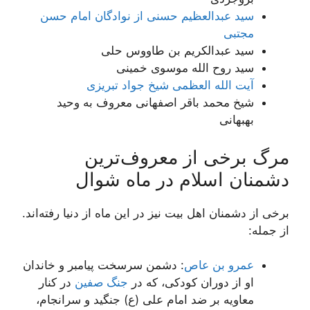
سید عبدالعظیم حسنى از نوادگان امام حسن
مجتبی
سید عبدالکریم بن طاووس حلى
سید روح الله موسوى خمینى
آیت الله العظمى شیخ جواد تبریزى
شیخ محمد باقر اصفهانى معروف به وحید
بهبهانى
مرگ برخی از معروف‌ترین
دشمنان اسلام در ماه شوال
برخی از دشمنان اهل بیت نیز در این ماه از دنیا رفته‌اند.
از جمله:
عمرو بن عاص
: دشمن سرسخت پیامبر و خاندان
او از دوران کودکی، که در
جنگ صفین
در کنار
معاویه بر ضد امام علی (ع) جنگید و سرانجام،