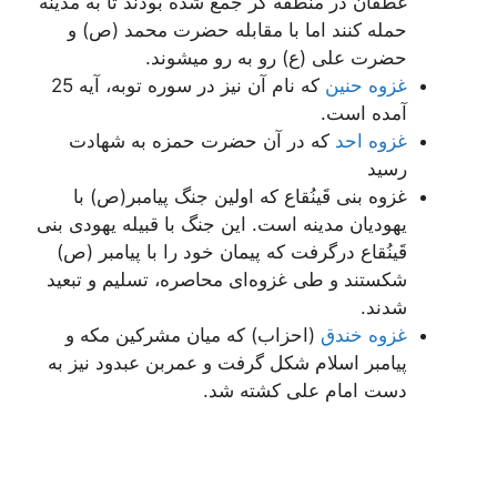
غطفان در منطقه کر جمع شده بودند تا به مدینه
حمله کنند اما با مقابله حضرت محمد (ص) و
حضرت علی (ع) رو به رو میشوند.
غزوه حنین
که نام آن نیز در سوره توبه، آیه 25
آمده است.
غزوه احد
که در آن حضرت حمزه به شهادت
رسید
غزوه بنی قَینُقاع که اولین جنگ پیامبر(ص) با
یهودیان مدینه است. این جنگ با قبیله یهودی بنی
قَینُقاع درگرفت که پیمان خود را با پیامبر (ص)
شکستند و طی غزوه‌ای محاصره، تسلیم و تبعید
شدند.
غزوه خندق
(احزاب) که میان مشرکین مکه و
پیامبر اسلام شکل گرفت و عمربن عبدود نیز به
دست امام علی کشته شد.