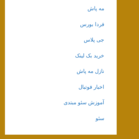
مه پاش
فردا بورس
جی پلاس
خرید بک لینک
نازل مه پاش
اخبار فوتبال
آموزش سئو مبتدی
سئو