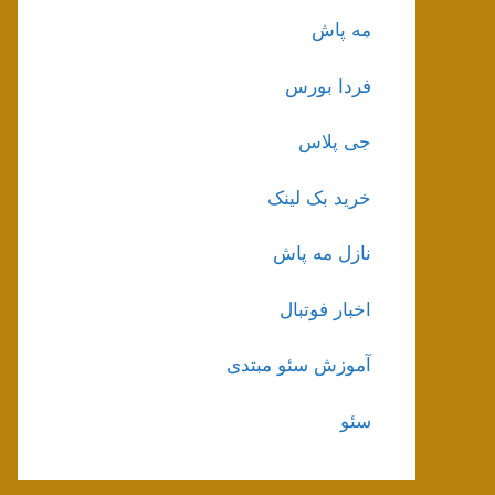
مه پاش
فردا بورس
جی پلاس
خرید بک لینک
نازل مه پاش
اخبار فوتبال
آموزش سئو مبتدی
سئو