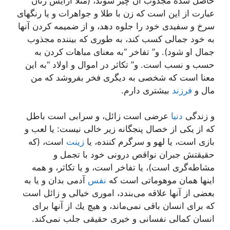
حاصل شده مجذوب آن چيز شوند، (مثلا آرايش زنان
عبارت از اين است كه زن با طلا و جواهرات و يا رنگهاى
سرخ و سفيدى خود را جلوه دهد، و از ضميمه كردن آنها
به خود جمالى كسب كند، به طورى كه بيننده مجذوب
جمال او شود). و” تفاخر “به معناى مباهات كردن به
حسب و نسب است. و” تكاثر در اموال و اولاد “به اين
معنا است كه شخصى به ديگرى فخر بفروشد كه من
مال و
فرزند
بيشترى دارم.
و زندگى
دنيا
عرضى است زائل، و سرابى است باطل
كه از يكى از خصال پنجگانه زير خالى نيست: يا لعب و
بازى است، يا لهو و سرگرم كننده، يا
زينت
است، (كه
حقيقتش جبران نواقص درونى خود با تجمل و
مشاطه‌گرى است)، يا تفاخر است، و يا تكاثر، و همه
اينها همان موهوماتى است كه
نفس
آدمى بدان و يا به
بعضى از آنها علاقه مى‌بندد، امورى خيالى و زائل است
كه براى انسان باقى نمى‌ماند، و هيچ يك از آنها براى
انسان كمالى نفسانى و خيرى حقيقى جلب نمى‌كند.