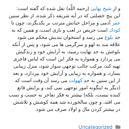
و از
شيخ بهايى
(رحمه اللَّه) نقل شده كه گفته است:
اين پنج خصلتى كه در آيه شريفه ذكر شده، از نظر سنين
عمر
آدمى و مراحل حياتش مترتب بر يكديگرند، چون تا
كودك
است حريص در لعب و بازى است، و همين كه به
حد
بلوغ
مى رسد و استخوان بنديش محكم مى شود
علاقه مند به لهو و سرگرمى ها مى شود، و پس از آنكه
بلوغش به حد نهايت رسيد، به آرايش خود و زندگيش
مى پردازد و همواره به فكر اين است كه لباس فاخرى
تهيه كند، مركب جالب توجهى سوار شود، منزل زيبايى
بسازد، و همواره به زيبايى و آرايش خود بپردازد، و بعد
از اين سنين به حد
كهولت
مى رسد آن وقت است كه
(ديگر به اينگونه امور توجهى نمى كند، و برايش قانع
كننده نيست، بلكه) بيشتر به فكر تفاخر به حسب و نسب
مى افتد، و چون سالخورده شد همه كوشش و تلاشش
در بيشتر كردن مال و اولاد صرف مى شود.
دسته‌ها
Uncategorized