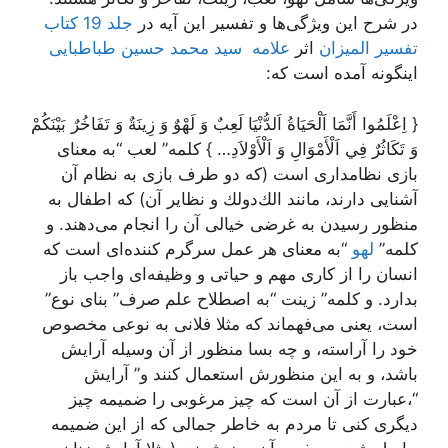
در شرح این ویژگی‌ها و تفسیر این آیه در
جلد 19 کتاب
تفسیر المیزان
اثر
علامه سید محمد حسین طباطبایی
اینگونه آمده است که:
{ اِعْلَمُوا أَنَّمَا اَلْحَيَاةُ اَلدُّنْيَا لَعِبٌ وَ لَهْوٌ وَ زِينَةٌ وَ تَفَاخُرٌ بَيْنَكُمْ
وَ تَكَاثُرٌ فِي اَلْأَمْوَالِ وَ اَلْأَوْلاَدِ… } كلمه” لعب “به معناى
بازى نظامدارى است (كه دو طرف بازى به نظام آن
آشنايى دارند، مانند الك‌دولك و نظاير آن) كه اطفال به
منظور رسيدن به غرضى خيالى آن را انجام مى‌دهند. و
كلمه”
لهو
“به معناى هر عمل سرگرم كننده‌اى است كه
انسان را از كارى مهم و حياتى و وظيفه‌اى واجب باز
بدارد. و كلمه” زينت “به اصطلاح علم صرف” بناى نوع”
است، يعنى مى‌فهماند كه مثلا فلانى به نوعى مخصوص
خود را آراسته، و چه بسا منظور از آن وسيله آرايش
باشد، و به اين منظورش استعمال كنند و” آرايش
“،عبارت از آن است كه چيز مرغوبى را ضميمه چيز
ديگرى كنى تا مردم به خاطر جمالى كه از اين ضميمه