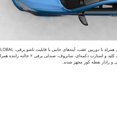
نسخه‌های فول سهند نیز به امکاناتی چون مولتی مدیا ۷ اینچی لمسی همراه با دوربین عقب، آینه‌های جانبی با قاب
CLOSING، سیستم کروز کنترل و لیمیت کنترل، سیستم ورود بدون کلید و استارت دکمه‌ای، سانروف، صندلی برقی ۲ حا