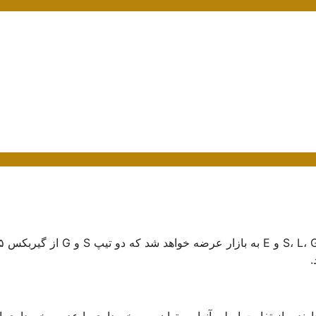
همانند اطلس در ۴ تیپ S، L، G و E به بازار عرضه خواهد شد 
ند و از تفاوت اصلی آنها می‌توان به برخورداری یا عدم برخورداری ا