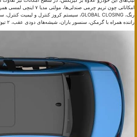
امکاناتی چون تریم چرمی صند
راننده همراه با گرمکن، سنسور باران، شیشه‌های دودی عقب، ۲ تیوتر سیستم صوتی و رادار نقطه کور اشاره کرد.