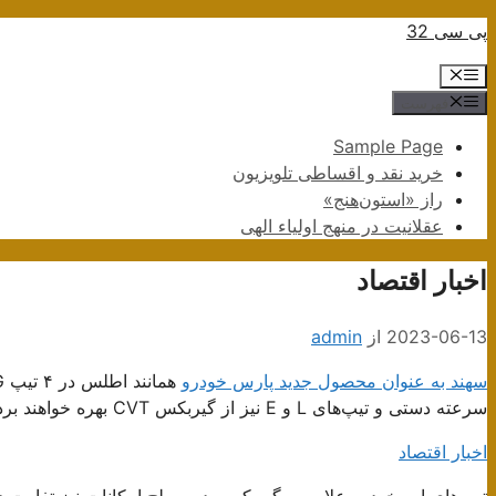
پرش
پی سی 32
به
فهرست
محتوا
فهرست
Sample Page
خرید نقد و اقساطی تلویزیون
راز «استون‌هنج»
عقلانیت در منهج اولیاء الهی
اخبار اقتصاد
2023-06-13
از
admin
سهند به عنوان محصول جدید پارس خودرو
سرعته دستی و تیپ‌های L و E نیز از گیربکس CVT بهره خواهند برد.
اخبار اقتصاد
تیپ‌های این خودرو علاوه بر گیربکس، در سطح امکانات نیز تفاوت دار