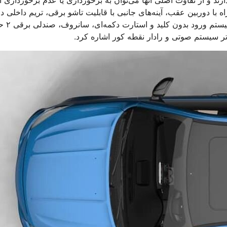
لی‌ها، مولتی مدیا ۷ اینچی لمسی همراه با دوربین عقب، آینه‌های جانبی با قابلیت تاشو برقی، تریم داخلی د
رنگ، GLOBAL CLOSING، سیستم کروز کنترل