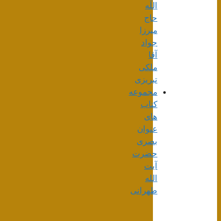
اللَه
حاج
میرزا
جواد
آقا
ملکی
تبریزی
مجموعه
کتاب
های
عنوان
بصری
حضرت
آیت
الله
طهرانی