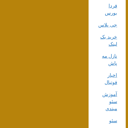
فردا
بورس
جی پلاس
خرید بک
لینک
نازل مه
پاش
اخبار
فوتبال
آموزش
سئو
مبتدی
سئو