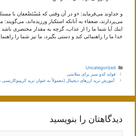
و خداوند مى‌فرماید: «و در آن وقتى كه مُسْتَضْعفان با مس
مى‌پردازند، ضعفاء به آنانكه استكبار ورزیده‌اند، مى‌گویند: ما
اینك آیا شما ما را از عذاب، گرچه به مقدار مختصرى باشد م
خدا ما را راهنمائى كند و دستى بگیرد، ما نیز شما را راهنما
دسته‌ها
Uncategorized
ناوبری
فواید کدو سبز برای سلامتی
نوشته‌ها
آموزش ترید ارزهای دیجیتال (معمولاً به عنوان ترید کریپتوکارنسی
دیدگاهتان را بنویسید
دیدگاه