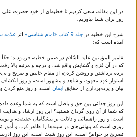
در این مقاله، سعی کردیم تا خطبه‌ای از خود حضرت علی (ع
روز برای شما بیاوریم.
شرح این خطبه در
جلد 9 کتاب «امام شناسی»
اثر
علامه 
آمده است که:
«امیر المؤمنین علیه السّلام در ضمن خطبه، فرمودند: حقّا
كه در آن فَرَج و گشایش واقع شد، و درجه و مرتبه بالا رف
پرده برداشتن و روشن كردن، از مقام خالص و صریح و بى‌
استوار عهد معهود، و شاهد و مشهور است، و روز انكشاف و و
بیان و پرده‌بردارى از حقایق
ایمان
است، و روز منع كردن و
این روز جدائى بین حق و باطل است كه به شما وعده داده
كه شما از آن روى گردان هستید؟ این روز ارشاد و هدایت 
است، و روز راهنمائى و دلالت بر پیشگامان حقیقت، و پوین
روزى است كه پنهانى‌هاى در سینه‌ها را ظاهر كرد، و اُمور مَ
تصریح بر خواصّ است، این روز شیث است، این روزِ ادری