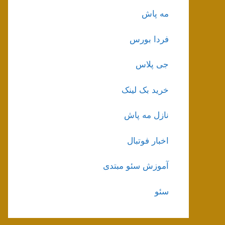
مه پاش
فردا بورس
جی پلاس
خرید بک لینک
نازل مه پاش
اخبار فوتبال
آموزش سئو مبتدی
سئو