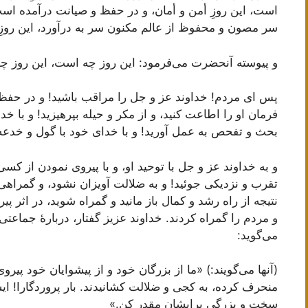
است، این روزِ أمن و أمان، و در حفظ و صیانت درآمده است
سر مصون و محفوظ از عالم مكنون سر به درآورد، این روزِ 
و پیوسته آنحضرت مى‌فرمود: این روز چه است، این روز چ
پس اى مردم! خداوند عز و جل را مراقب باشید! و در حفظ و
فرمان او را اطاعت كنید، و از مكر و حیله بپرهیزید! و با خدا
بحث و تفحص به عمل آورید! و با خداى خود با گول و خدعه
و به خداوند عز و جل با توحید او، و با پیروى نمودن از كس
تقرب و نزدیكى جوئید! و به ضلالت آویزان نشود، و گمراهى
نتیجه از راه رشد و كمال باز مانید و گمراه شوید، در اثر 
و مردم را گمراه كردند. خداوند عزیز گفتار، دربارۀ جماعت
مى‌گوید:
(آنها مى‌گویند:) «ما از بزرگان خود و از پیشوایان خود پیروى
منحرف كرده، به كجى و ضلالت كشانیدند. بار پروردگارا! ای
سخت و بزرگى برایشان مقدر كن.»