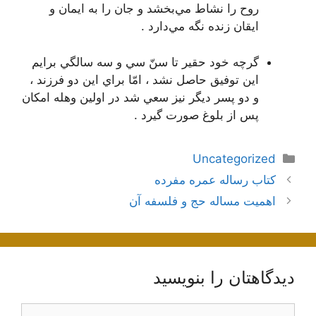
روح را نشاط مي‌بخشد و جان را به ايمان و
ايقان زنده نگه مي‌دارد .
گرچه خود حقير تا سنّ سي و سه سالگي برايم
اين توفيق حاصل نشد ، امّا براي اين دو فرزند ،
و دو پسر ديگر نيز سعي شد در اولين وهله امكان
پس از بلوغ صورت گيرد .
دسته‌ها
Uncategorized
ناوبری
کتاب رساله عمره مفرده
نوشته‌ها
اهمیت مساله حج و فلسفه آن
دیدگاهتان را بنویسید
دیدگاه