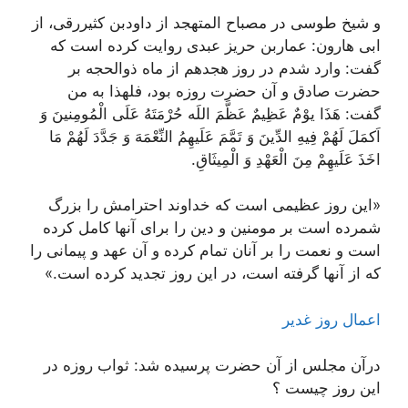
و شیخ طوسی در مصباح المتهجد از داودبن کثیررقی، از
ابی هارون: عماربن حریز عبدی روایت کرده است که
گفت: وارد شدم در روز هجدهم از ماه ذوالحجه بر
حضرت صادق و آن حضرت روزه بود، فلهذا به من
گفت:
هَذَا یوْمٌ عَظِیمٌ عَظَّمَ اللَه حُرْمَتَهُ عَلَی الْمُومِنینَ وَ
اَکمَلَ لَهُمْ فِیهِ الدِّینَ وَ تَمَّمَ عَلَیهِمُ النِّعْمَهَ وَ جَدَّدَ لَهُمْ مَا
اخَذَ عَلَیهِمْ مِنَ الْعَهْدِ وَ الْمِیثَاقِ.
«این روز عظیمی است که خداوند احترامش را بزرگ
شمرده است بر مومنین و دین را برای آنها کامل کرده
است و نعمت را بر آنان تمام کرده و آن عهد و پیمانی را
که از آنها گرفته است، در این روز تجدید کرده است.»
اعمال روز غدیر
درآن مجلس از آن حضرت پرسیده شد: ثواب روزه در
این روز چیست ؟