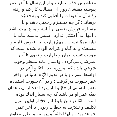
مغناطيس جذب نمايد ، و از اين سال تا آخر عمر
پيوسته ذهنشان روي آن مطالب كار كند و رفته
رفته آن مأخوذات را آفتابي كند و به فعليّت
برساند ؛ گر چه مستلزم زحمتي باشد و يا
مستلزم فروش بعضي از أثاثيه و متاع‌البيت باشد
، اينها ابداً اهمّيّتي ندارد ؛ سپس بدست بيايد يا
نيايد مهمّ نيست . مهمّ زيارت اين نفوس قابله و
مستعدّه و به گناه و كثرات آلوده نشده است كه
موجب تثبيت ايمان و طهارت و تقوي تا آخر
عمرشان مي‌گردد . وانسان نبايد منتظر وجوب
شرعي باشد كه امروزه بعد اللتيّا و الّتي در
اواسط عمر ، و يا در قديم الأيّام غالباً در اواخر
عمر صورت مي‌گرفت ؛ و در آن صورت استفاده
نفس انساني از حجّ و آثار پديد آمده از آن ، همان
بقيّه عمر او مي‌باشد كه چه بسيار اندك بوده
است . امّا در سنّ بلوغ آثار حجّ از اولين منزل
تكليف و تشرّف به خطاب ربوبي تا آخر عمر
خواهد بود . و لهذا دائماً و پيوسته و بطور مداوم