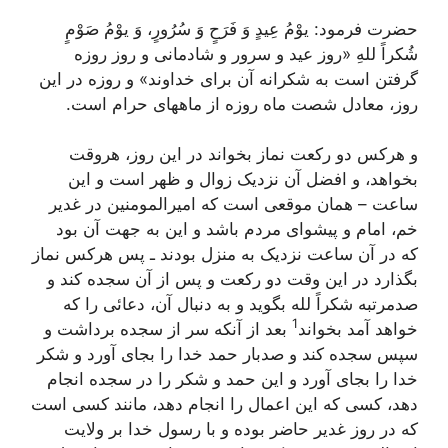
حضرت فرمود:
یوْمُ عِیدٍ وَ فَرَحٍ وَ سُرُورٍ، وَ یوْمُ صَوْمٍ
شُکراً للهِ
«روز عید و سرور و شادمانی و روز روزه
گرفتن است به شکرانه آن برای خداوند» و روزه در این
روز، معادل شصت ماه روزه از ماههای حرام است.
و هرکس دو رکعت نماز بخواند در این روز، هروقت
بخواهد، و افضل آن نزدیک زوال و ظهر است و این
ساعت – همان موقعی است که امیرالمومنین در غدیر
خم، امام و پیشوای مردم باشد و این به جهت آن بود
که در آن ساعت نزدیک به منزل بودند ـ پس هرکس نماز
بگذارد در این وقت دو رکعت و پس از آن سجده کند و
صدمرتبه
شکراً لله
بگوید و به دنبال آن، دعائی را که
1
خواهد آمد بخواند
بعد از آنکه سر از سجده برداشت و
سپس سجده کند و صدبار حمد خدا را بجای آورد و شکر
خدا را بجای آورد و این حمد و شکر را در سجده انجام
دهد، کسی که این اعمال را انجام دهد، مانند کسی است
که در روز غدیر حاضر بوده و با رسول خدا بر ولایت