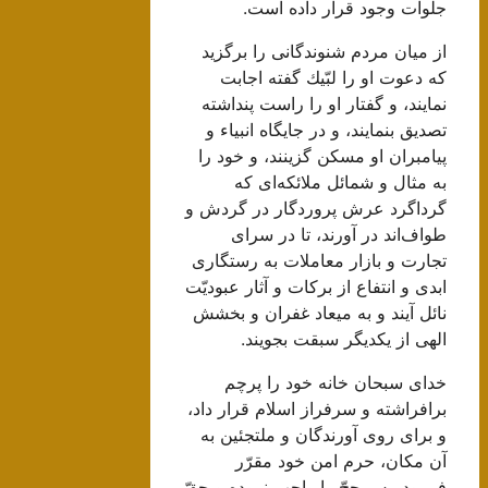
جلوات وجود قرار داده است.
از ميان مردم شنوندگانى را برگزيد
كه دعوت او را لبّيك گفته اجابت
نمايند، و گفتار او را راست پنداشته
تصديق بنمايند، و در جايگاه انبياء و
پيامبران او مسكن گزينند، و خود را
به مثال و شمائل ملائكه‌اى كه
گرداگرد عرش پروردگار در گردش و
طواف‌اند در آورند، تا در سراى
تجارت و بازار معاملات به رستگارى
ابدى و انتفاع از بركات و آثار عبوديّت
نائل آيند و به ميعاد غفران و بخشش
الهى از يكديگر سبقت بجويند.
خداى سبحان خانه خود را پرچم
برافراشته و سرفراز اسلام قرار داد،
و براى روى آورندگان و ملتجئين به
آن مكان، حرم امن خود مقرّر
فرمود. پس حجّ را واجب نموده و حقّ