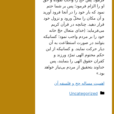
او را الزام فرمود؛ پس بر شما حتم
نمود كه بار خود را در آنجا فرود آوريد
و آن مكان را محلّ ورود و نزول خود
قرار دهيد. چنانچه در قرآن كريم
مى‌فرمايد: (خداى متعال حجّ خانه
خود را بر مردم واجب نمود؛ كسانيكه
بتوانند در صورت استطاعت به آن
ديار حركت نمايند. و كسانيكه از اين
حكم محتوم الهى تمرّد ورزند و
كفران حقوق الهى را بنمايند، پس
خداوند بتحقيق از مردم بى‌نياز خواهد
بود.»
اهمیت مساله حج و فلسفه آن
دسته‌ها
Uncategorized
ناوبری
نوشته‌ها