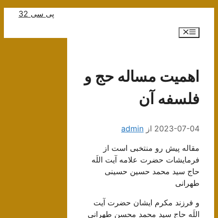
رش
پی سی 32
ه
فهرست
حتوا
اهمیت مساله حج و
فلسفه آن
2023-07-04
از
admin
مقاله پیش رو منتخبی است از
فرمایشات حضرت علامه آیت اللَه
حاج سید محمد حسین حسینی
طهرانی
و فرزند مکرم ایشان حضرت آیت
اللَه حاج سید محمد محسن طهرانی