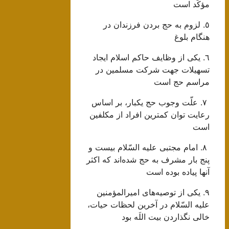
مؤكَّد است‌
٥. لزوم به حج بردن فرزندان در
هنگام بلوغ
٦. يكى از وظايف حاكم اسلام ايجاد
تسهيلات جهت شركت مسلمين در
مراسم حج است‌
٧. علّت وجوب حج يكبار، بر اساس
رعايت توان كمترين افراد از مكلفين
است
‌ ٨. امام مجتبى عليه السّلام بيست و
پنج بار مشرف به حج شده‌اند كه اكثر
آنها پياده بوده است‌
٩. يكى از توصيه‌هاى اميرالمؤمنين
عليه السّلام در آخرين لحظات حيات،
خالى نگذاردن بيت اللَه بود