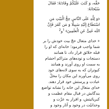
حَقَّه، وَ كَتَبَ عَلَيْكُمْ وِفَادَتَهُ؛ فَقَالَ
سُبْحَانَهُ:
﴿وَ لِلَّهِ عَلَى النَّاسِ حِجُّ الْبَيْتِ مَنِ
اسْتَطَاعَ إِلَيْهِ سَبِيلًا وَ مَن كَفَرَ فَإِنَّ
2
1
اللَه غَنِىٌّ عَنِ الْعلَمِينَ﴾
و
« خداى متعال حجّ بيت خودش را بر
شما واجب فرمود؛ خانه‌اى كه او را
قبله خلائق قرار داد، تا همانند
دستجات و توده‌هاى متراكم احشام
به سمت او روى آورند و همانند
كبوتران كه به سوى لانه‌هاى خود
روى مى‌آورند اين مكان را محلّ
عبادت و پرستش خود قرار دهند.
خداى متعال اين خانه را نشانه تواضع
بندگانش در قبال مقام عظمت و
كبريائيتش، و اقرار به عزّت و
وحدانيّت در وجود و آثار وجود و