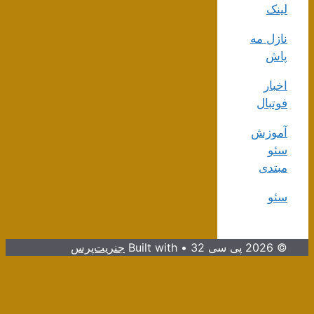
لینک
نازل مه
پاش
اخبار
فوتبال
آموزش
سئو
مبتدی
سئو
© 2026 پی سی 32
• Built with
جنریت‌پرس