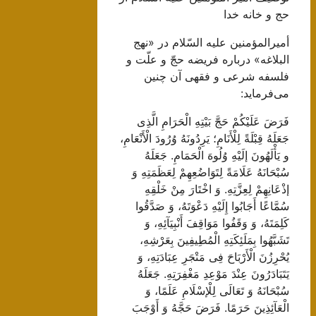
حج و خانه خدا
أميرالمؤمنين عليه السّلام در «نهج
البلاغه» درباره فريضه حجّ و علّت و
فلسفه شرعى و فقهى آن چنين
مى‌فرمايد:
فَرَضَ عَلَيْكُمْ حَجَّ بَيْتِهِ الْحَرَامِ الَّذِى
جَعَلَهُ قِبْلَةً لِلْأَنَامِ؛ يَرِدُونَهُ وُرُودَ الْأَنْعَامِ،
و يَأْلَهُونَ إلَيْهِ وُلُوهَ الْحَمَامِ. جَعَلَهُ
سُبْحَانَهُ عَلَامَةً لِتَوَاضُعِهِمْ لِعَظَمَتِهِ وَ
إذْعَانِهِمْ لِعِزَّتِهِ. وَ اخْتَارَ مِنْ خَلْقِهِ
سُمَّاعًا أَجَابُوا إِلَيْهِ دَعْوَتَهُ، وَ صَدَّقُوا
كَلِمَتَهُ، وَ وَقَفُوا مَوَاقِفَ أَنْبِيَآئِهِ، وَ
تَشَبَّهُوا بِمَلَئِكَتِهِ الْمُطِيفِينَ بِعَرْشِهِ،
يُحْرِزُنَ الْأَرْبَاحَ فِى مَتْجَرِ عِبَادَتِهِ، وَ
يَتَبَادَرُونَ عِنْدَ مَوْعِدِ مَغْفِرَتِهِ. جَعَلَهُ
سُبْحَانَهُ وَ تَعَالَى لِلْإسْلَامِ عَلَمًا، وَ
الْعَآئِذِينَ حَرَمًا. فَرَضَ حَجَّهُ وَ أَوْجَبَ