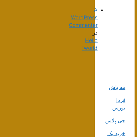
A
WordPress
Commenter
در
Hello
world!
مه پاش
فردا
بورس
جی پلاس
خرید بک