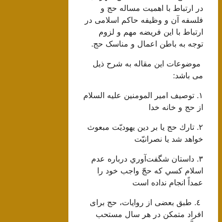
در ارتباط با اهمیت مساله حج و
فلسفه آن و وظیفه حاکم اسلامی در
ارتباط با این فریضه مهم و لزوم
توجه به باطن اعمال و مناسک حج.
موضوعات این مقاله به شرح ذیل
می باشد:
١. توصيف امير المومنين عليه السلام
از حج و خانه خدا
٢. تارك حج يا بر دين يهوديّت مبعوث
خواهد شد يا نصرانيّت‌
٣. داستان شگفت‌آوري درباره عدم
اسلام كسي كه حجّ واجب خود را
عمداً انجام نداده است
٤. طبق بعضى از روايات، حج براى
افراد متمكن در هر سال مستحب