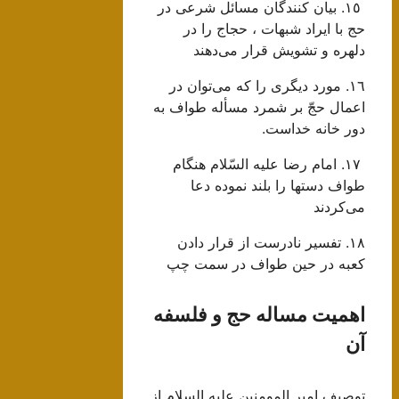
١٥. بيان كنندگان مسائل شرعى در
حج با ايراد شبهات ، حجاج را در
دلهره و تشويش قرار مى‌دهند
١٦. مورد ديگرى را كه مى‌توان در
اعمال حجّ بر شمرد مسأله طواف به
دور خانه خداست.
١٧. امام رضا عليه السّلام هنگام
طواف دستها را بلند نموده دعا
مى‌كردند
١٨. تفسير نادرست از قرار دادن
كعبه در حين طواف در سمت چپ‌
اهمیت مساله حج و فلسفه
آن
توصيف امير المومنين عليه السلام از