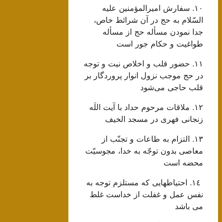
١٠. سفارش اميرالمؤمنين عليه
السّلام به حج در آن شرائط خاص،
جدا نمودن مسأله حج از مسأله
طواغيت و حكام جور است‌
١١. حضور قلب و اخلاص نيت و توجه
در حج موجب نزول انوار پروردگار بر
قلب حاجى مى‌شود
١٢. ملاقات مرحوم حداد با آیت اللَه
زنجانی فهری در مسجد الخیف
١٣. التزام به طاعات و تجنّب از
معاصى بدون توجّه به خدا، مجوسيّت
محضه است‌
١٤. احتیاطهایی که مستلزم توجه به
نفس عمل و غفلت از خداست غلط
می باشد