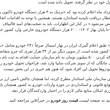
ل خود در نظر گرفته، تحویل داده شده است.
البته مهدی ضیغمی سرپرست سازمان توسعه تجارت ایران نیز در خرداد ماه اعلام کرده بود که «نزدیک به ۴ هزار دستگاه خودر
ر دریافت تاییدیه استاندارد هستند. همچنین با توجه به اقدامات انجا
 می‌شود.» در کنار این اظهارات، باید به صحبت‌های امید قالیباف
سخنگوی وقت وزارت صمت نیز اشاره کرد که گفته بود طی ۶ ماه -تا پایان بهار ۱۴۰۲- ۲۰۰ هزار دستگاه خودروی خارجی وارد 
تمام این اظهارنظرات در حالی است که به گزارش «خبرگزاری مهر» طبق اعلام گمرک ایران در بهار امسال صرفاً ۲۴۱ خودرو
آمبولانس، زوتی و چانگان» به ارزش ۵ میلیون و ۶۰۰ هزار دلار وارد کشور شده است. از سویی دیگر نیز از ۳۴ هزار نفری ک
نهایی خرید خودروی خارجی در بهمن پارسال بودند (افرادی که با بلوکه کردن ۵۰۰ میلیون تومان به نام سازمان حمایت اقدام به ثبت 
ی چانگان که از سوی شرکت سایپا وارد شد، فراخوان تحویل خودرو را
 خودروها تحویل این افراد شود که هنوز هم خبری در این بخش نیست.
 سازمان ملی استاندار مطرح کرده، اما همچنان چالش تامین ارز بر
وانع قانونی و استانداردی در حوزه واردات خودرو به کشور همچنان بای
امکان منابع مالی لازم را در اختیار واردکنندگان قرار دهد.
ید به صفحه لیست
قیمت روز خودرو
در خبرآنلاین مراجعه کنید.