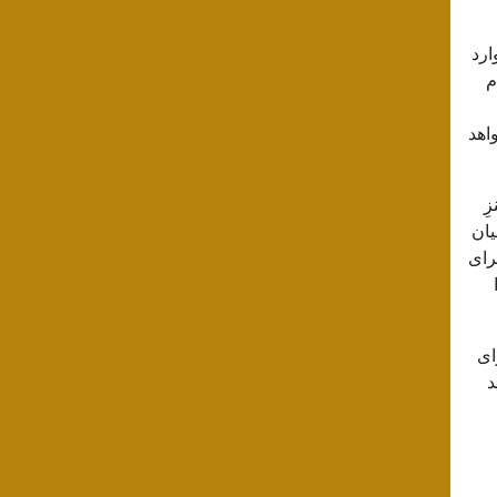
و تاکنون وارد
م
کشور خواهد
 شامل «بنزِ
ه جزو متقاضیان
نام برای
ای
د