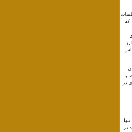
لسات
 که
ی
رز
ساس
دیران
 با
ی در
نها
 در