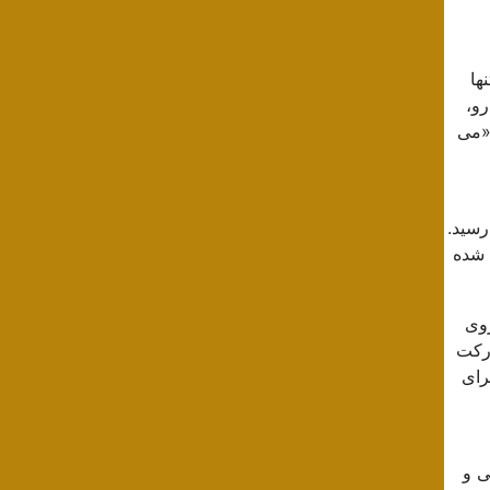
ها
رو،
 «می
رسید.
 شده
روی
ارکت
رای
ی و