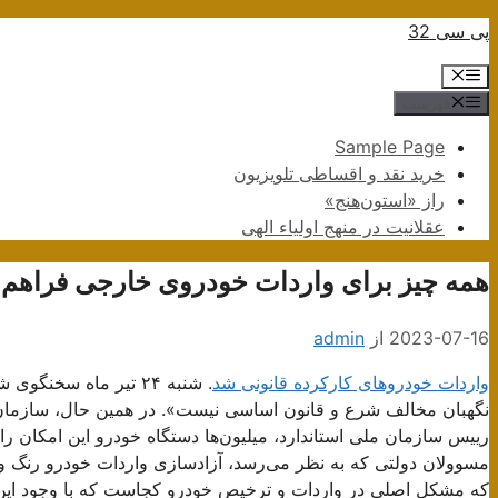
پرش
پی سی 32
به
فهرست
محتوا
فهرست
Sample Page
خرید نقد و اقساطی تلویزیون
راز «استون‌هنج»
عقلانیت در منهج اولیاء الهی
همه چیز برای واردات خودروی خارجی فراهم 
2023-07-16
از
admin
واردات خودروهای کارکرده قانونی شد
. شنبه ۲۴ تیر ماه سخ
نگهبان مخالف شرع و قانون اساسی نیست». در همین حال، سازمان مل
رییس سازمان ملی استاندارد، میلیون‌ها دستگاه خودرو این امکان را د
مسوولان دولتی که به نظر می‌رسد، آزادسازی واردات خودرو رنگ و 
که مشکل اصلی در واردات و ترخیص خودرو کجاست که با وجود این وع