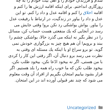
شدم و فرزندان خودم را و اهل بیت خودم را به چه
روزگاری انداختم. برای اینكه اقامه ارزش ها را كنم و
اقامه
اخلاق
را كنم و اقامه عدل و داد را كنم. تو این
عدل و داد را بیاور در زندگیت، در ارتباط با رفیقت عدل
را بیاور. یواش یواشكی رد نكن برو! وقتی جایش می
رسد در آنجایی كه یك منفعتی هست حساب كن، مسائل
را در نظر بگیر نه اینكه می گذرد حالا، یواشكی چشم را
ببند و برویم! آن هم هیچ چیز به بزرگواری خودش نمی
گوید. تو برو سراغ او یا اینكه یك مسئله ای وقتی به
نظرت می رسد برو دنبال آن، اگر رفتی این كار را كردی
با من هستی، اگر نه بیخود ادّعا نكن، بیخود طلب نكن،
بیخود طلب نكن كه ما خوب راه همه را بلد هستیم. اگر
قرار بشود بیاییم امتحان بگیریم از افراد آن وقت معلوم
می شود كه چند نفر قبولی آورده اند در این امتحان.
دسته‌ها
Uncategorized