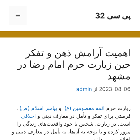
رش
ه
پی سی 32
فهرست
حتوا
اهمیت آرامش ذهن و تفکر
حین زیارت حرم امام رضا در
مشهد
2023-08-06
از
admin
زیارت حرم
ائمه معصومین (ع)
و
پیامبر اسلام (ص)
،
فرصتی برای تفکر و تأمل در معارف دینی و
اخلاقی
است. در زیارت، شخص با خود واقعیت‌های زندگی را
مرور کرده و با توجه به آن‌ها، به تأمل در معارف دینی و
اخلاقی می‌پردازد.