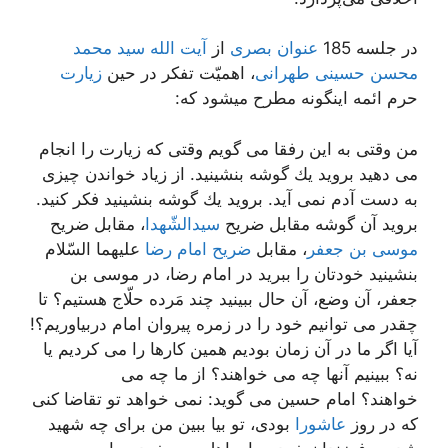
در جلسه 185
عنوان بصری
از
آیت الله سید محمد
محسن حسینی طهرانی
، اهمیّت تفکر در حین
زیارت
حرم ائمه اینگونه مطرح میشود که:
من وقتی به این رفقا می گویم وقتی كه زیارت را انجام
می دهید بروید یك گوشه بنشینید. از زیاد خواندن چیزی
به دست آدم نمی آید. بروید یك گوشه بنشینید فكر كنید.
بروید آن گوشه مقابل ضریح
سیدالشّهدا
، مقابل ضریح
موسی بن جعفر
، مقابل
ضریح امام رضا
علیهما السّلام
بنشینید خودتان را ببرید در امام رضا، در موسی بن
جعفر، آن وضع، آن حال ببینید چند مَرده حلّاج هستیم؟ تا
چقدر می توانیم خود را در زمره پیروان امام دربیاوریم؟!
آیا اگر ما در آن زمان بودیم همین كارها را می كردیم یا
نه؟ ببینیم آنها چه می خواهند؟ از ما چه می
خواهند؟ امام حسین می گوید: نمی خواهد تو تقاضا كنی
كه در روز
عاشورا
بودی، تو بیا ببین من برای چه شهید