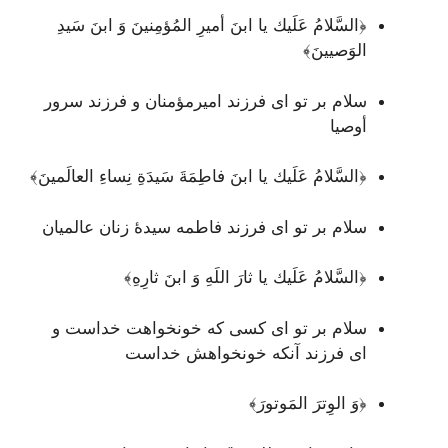
﴿السَّلامُ عَلَيك يا ابنَ أميرِ المُؤمِنينَ وَ ابنَ سَيدِ
الوَصيينَ﴾
سلام بر تو ای فرزند امیرمؤمنان و فرزند سرور
أوصیا
﴿السَّلامُ عَلَيك يا ابنَ فاطِمَةَ سَيدَةِ نِساءِ العالَمينَ﴾
سلام بر تو ای فرزند فاطمه سیدۀ زنان عالمیان
﴿السَّلامُ عَلَيك يا ثارَ اللَهِ وَ ابنَ ثارِهِ﴾
سلام بر تو ای کسی که خونخواهت خداست و
ای فرزند آنکه خونخواهش خداست
﴿وَ الوِترَ المَوتورَ﴾