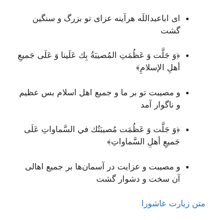
ای اباعبداللَه هرآینه عزای تو بزرگ و سنگین
گشت
﴿وَ جَلَّت وَ عَظُمَتِ المُصيبَةُ بِك عَلَينا وَ عَلَى جَميعِ
أهلِ الإسلامِ﴾
و مصیبت تو بر ما و جمیع اهل اسلام بس عظیم
و ناگوار آمد
﴿وَ جَلَّت وَ عَظُمَت مُصيبَتُك في السَّماواتِ عَلَى
جَميعِ أهلِ السَّماواتِ﴾
و مصیبت و عزایت در آسمان‌ها بر جمیع اهالی
آن سخت و دشوار گشت
متن زیارت عاشورا