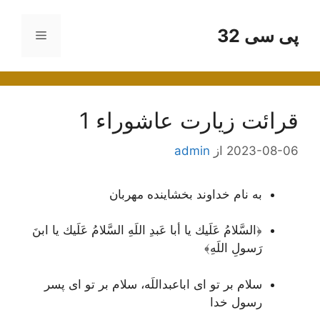
رش
ه
پی سی 32
فهرست
حتوا
قرائت زیارت عاشوراء 1
2023-08-06
از
admin
به نام خداوند بخشاینده مهربان
﴿السَّلامُ عَلَيك يا أبا عَبدِ اللَهِ السَّلامُ عَلَيك يا ابنَ
رَسولِ اللَهِ﴾
سلام بر تو ای اباعبداللَه، سلام بر تو ای پسر
رسول خدا