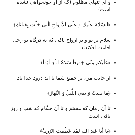
و ای تنهای مظلوم (که از او خونخواهی نشده
است)
﴿السَّلامُ عَلَيك وَ عَلَى الأرواحِ الَّتي حَلَّت بِفِنائِك﴾
سلام بر تو و بر ارواح پاکی که به درگاه تو رحل
اقامت افکندند
﴿عَلَيكم مِنّي جَميعاً سَلامُ اللَهِ أبَداً﴾
از جانب من، بر جمیع شما تا ابد درود خدا باد
﴿ما بَقيتُ وَ بَقي اللَّيلُ وَ النَّهارُ﴾
تا آن زمان که هستم و تا آن هنگام که شب و روز
باقی است
﴿يا أبا عَبدِ اللَهِ لَقَد عَظُمَتِ الرَّزيةُ﴾