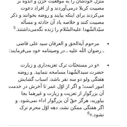
منزل خودشان را به موقعیّت حزن و اندوه بر
مصیبت کربلا درمی‌آوردند و از افراد دعوت
می‌کردند برای اینکه بیایند و روضه بخوانند و ذکر
مصیبت کنند و خلاصه یاد آن حادثه و مسأله
5
سیّدالشّهدا علیه‌السّلام را زنده نگه‌می‌داشتند.
مرحوم آیةالحق و العرفان سید علی قاضی
ـ رضوان اللَه علیه ـ در وصیتنامه خود می‌فرمایند:
«و در مستحبّات ترک تعزیه‌داری و زیارت
حضرت سیدالشّهدا مسامحه ننمایید. و روضه
هفتگی ولو دو سه نفر باشد، اسباب گشایش
امور است؛ و اگر از اوّل عمر تا آخرش در خدمت
آن بزرگوار از تعزیت و زیارت و غیرهما بجا
بیاورید، هرگز حقّ آن بزرگوار اداء نمی‌شود. و
اگر هفتگی ممکن نشد، دهه اوّل محرم ترک
6
نشود.»