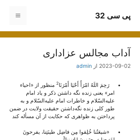
رش
ه
پی سی 32
فهرست
حتوا
آداب مجالس عزاداری
2023-09-02
از
admin
2
رَحِمَ اللَهُ امْرَأً أَحْیَا أَمْرَنَا
منظور از «احیاء
امر» یعنی زنده نگه داشتن ذکر و یاد امام
علیه‌السّلام و خاطرات امام علیه‌السّلام و به
طور کلی زنده نگه‌داشتن حقیقت ولایت در ضمن
پرداختن به ظواهری که حکایت از آن مسأله کند
«شیعَتُنا خُلِقوا مِن فاضِل طینَتِنا، یفرحونَ
3
لِفَرَحِنا وَ یحزَنونَ لِحُزنِنا