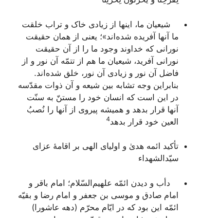
شیعیان ما، اینها از زیادی خاک و تراب خلقت
ما آنها آفریده شده‌اند»؛ یعنی از همان حقیقت
نورانی که خداوند وجود ما را از آن حقیقت
نورانی آفرید، شیعیان ما هم از تتمّه آن نور و از
فاضل آن نور و زیادی آن نور، خلق شده‌اند.
بنابراین وجه تشابه بین شیعه و آن ذوات مقدّسه
در این است که انسان خود را مستنّ به سنّت
آنها قرار بدهد و همیشه پیروی از آنها را نُصبُ
4
العین خود قرار بدهد
تأکید ائمه هدیٰ و اولیای الهی بر اقامۀ عزای
سیّدالشهداء
دأب و دیدن ائمّه علهیم‌السّلام؛ امام باقر و
امام صادق و موسی بن جعفر و امام رضا و بقیّه
ائمّه این بود که در ایّام محرّم (دهه عاشورا)