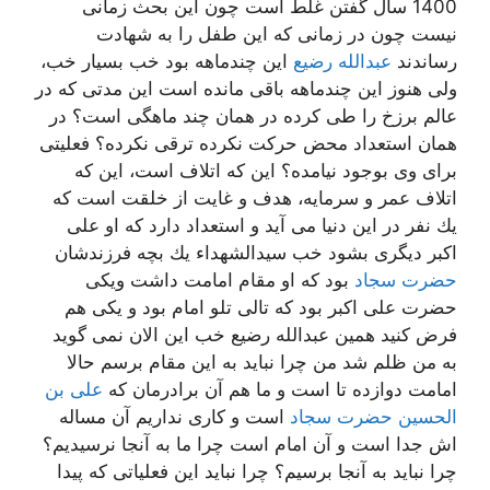
1400 سال گفتن غلط است چون این بحث زمانی
نیست چون در زمانی كه این طفل را به شهادت
رساندند
عبدالله رضیع
این چندماهه بود خب بسیار خب،
ولی هنوز این چندماهه باقی مانده است این مدتی كه در
عالم برزخ را طی كرده در همان چند ماهگی است؟ در
همان استعداد محض حركت نكرده ترقی نكرده؟ فعلیتی
برای وی بوجود نیامده؟ این كه اتلاف است، این كه
اتلاف عمر و سرمایه، هدف و غایت از خلقت است كه
یك نفر در این دنیا می آید و استعداد دارد كه او علی
اكبر دیگری بشود خب سیدالشهداء یك بچه فرزندشان
حضرت سجاد
بود كه او مقام امامت داشت ویكی
حضرت علی اكبر بود كه تالی تلو امام بود و یكی هم
فرض كنید همین عبدالله رضیع خب این الان نمی گوید
به من ظلم شد من چرا نباید به این مقام برسم حالا
امامت دوازده تا است و ما هم آن برادرمان كه
علی بن
الحسین حضرت سجاد
است و كاری نداریم آن مساله
اش جدا است و آن امام است چرا ما به آنجا نرسیدیم؟
چرا نباید به آنجا برسیم؟ چرا نباید این فعلیاتی كه پیدا