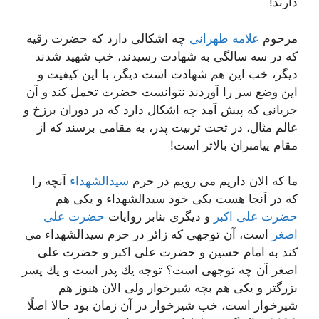
دارند!
مرحوم
علامه طهرانی
چه اشكالی دارد كه حضرت رقیه
كه در سه سالگی به شهادت رسیدند، خب شهید شدند
دیگر، خب این هم شهادت است دیگر، با این كیفیت و
این وضع سر را آوردند نتوانست حضرت تحمل كند و آن
جریانی كه پیش آمد چه اشكال دارد كه در دوران برزخ و
عالم مثال، در تحت تربیت پدر، به مقامی برسند كه از
مقام پیامبران بالاتر است!
ما كه الان داریم می رویم در حرم
سیدالشهداء
آنچه را
كه در آنجا هست یكی خود سیدالشهداء و یكی هم
حضرت علی اكبر
و دیگری بنابر روایات
حضرت علی
اصغر
است، آن توجهی كه زائر در حرم سیدالشهداء می
كند به امام حسین و حضرت علی اكبر و حضرت علی
اصغر آن چه توجهی است؟ توجه یك پدر است و یك پسر
بزرگتر و یكی هم بچه شیرخوار ولی الان هنوز هم
شیرخوار است، خب شیرخوار در آن زمان بود حالا اصلًا