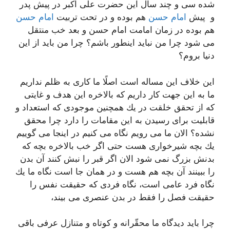
شده سی و چند سال این حضرت علی اكبر در پیش پدر
و پیش
امام حسن
هم بوده و در تحت تربیت
امام حسن
هم بوده در زمان امامت امام حسن و بعد خب منتقل
می شود چرا من نباید اینطور باشم؟ چرا من باید از این
دنیا بروم؟
این خلاف این مساله است اصلًا ما كاری به ظلم نداریم
ما به این جهت كار داریم كه بالاخره این هدف و غایتی
كه از تحقق خلقت در یك همچنین موجودی كه استعداد و
قابلیت برای رسیدن به این مقامات را دارد چرا محقق
نشده؟ الان ما می رویم نگاه می كنیم در اینجا می گوییم
یك بچه شیرخواری هست حتی اگر خب بالاخره بچه كه
بدنش بزرگ نمی شود الان اگر قبر را نبش كنند آن بدن
را ببینند آن بچه هم هست و در همان جا است نگاه ما یك
نگاه فرد عامی است، نگاه فردی كه حقیقت نفس را
حقیقت فصل را فقط در بدن عنصری می بیند،
چرا باید دیدگاه ما محقّرانه و كوتاه و متنازل عرفی باقی