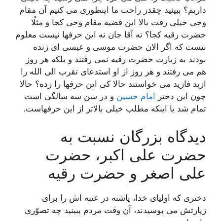
داریم؟ ببینید چقدر راحت ما اینطوری می كنیم آن مقام
وحی خیلی رفت بالا این قضیه مقام وحی كجا و مثلًا
حضرت رقیه كجا؟ نه آقا جان نه این حرفها نیست معلوم
نیست كه اگر الان حضرت موسی و عیسی ای زنده
بودند به زیارت حضرت رقیه نمی رفتند و بلكه هر روز
هم می رفتند و هر روز از او استدعای تقرب الی الله را
ازید فازید می خواستند حالا كی این حرفها را زده؟ حالا
چون این دختر
امام حسین
و در سن سه سالگی است
تمام شد یا اینكه مطلب خیلی بالاتر از این حرفهاست.
دیدگاه بزرگان نسبت به
حضرت علی اکبر، حضرت
علی اصغر و حضرت رقیه
دختری كه اولیای خدا، پاشنه در عتبه اش را برای
زیارتش می بوسیدند، آن وقت مردم ببینید چه تصوّری