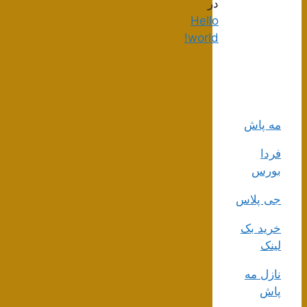
در
Hello
world!
مه پاش
فردا
بورس
جی پلاس
خرید بک
لینک
نازل مه
پاش