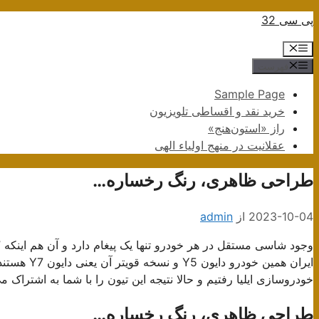
پرش
پی سی 32
به
فهرست
محتوا
فهرست
Sample Page
خرید نقد و اقساطی تلویزیون
راز «استون‌هنج»
عقلانیت در منهج اولیاء الهی
طراحی ظاهری، رنگ رخساره…
2023-10-04
از
admin
وجود شاسی مستقل در هر خودرو تنها یک پیغام دارد و آن هم اینکه
ایران همین 
خودروسازی ایلیا رفتیم و حالا نتیجه این تیون را با شما به اشتراک می
طراحی ظاهری، رنگ رخساره…