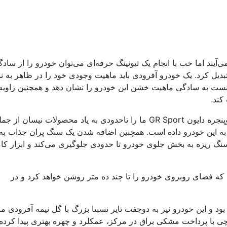
‌آیند اما خب با انجام یک تیونینگ حرفه‌ای می‌توان خودرو را از ساد
ل کرد. یک خودرو آفرودی باید ماهیت وجودی خود را در ظاهر به ن
نست به سادگی ماهیت خشن این خودرو را نشان دهد و همچنین زاویه
کند.
جلوپنجره جدید نیز مکمل یک نمای ظاهری خوب است و در اینجا جلوپنجره دایون GR Sport ما را تاحدودی به یاد محصولات نیسان
را به این خودرو داده است. همچنین اضافه شدن یک سنگ پران جذاب به
نگ ریزه به بخش جلوی خودرو تا حدودی جلوگیری می‌کند و ابزار کام
شده است که فضای روبروی خودرو را تا چند ده متر روشن خواهد کرد و در
ود و این خودرو نیز به دوجفت تایر نسبتا بزرگ با گل نیمه آفرودی 
صل و همزمان آفرود و جاده و همچنین رینگ های جدید 18 اینچی با پرداخت مشکی براق در مرکز، عمکلرد و چهره بهتری پیدا کرده