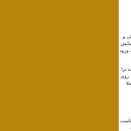
گی و
مایش
 ورود
 از جمله ترا
 روی
لا
مناسب