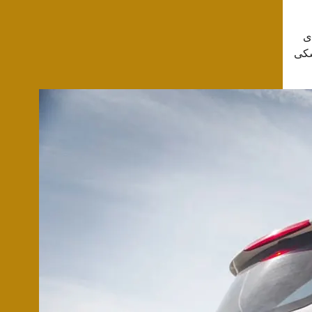
ی
شکی