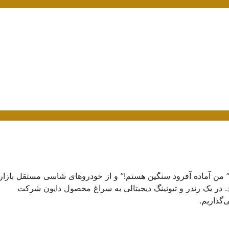
 ” من آماده آفرود سنگین هستم!” و از خودروهای شاسی مستقل بازار
خودرو دایون Y5 و نسخه قویتر آن یعنی دایون Y7 هستند. در یک رندر و تیونینگ دیجیتالی به سراغ محصول دایون شرکت
‌گذاریم.