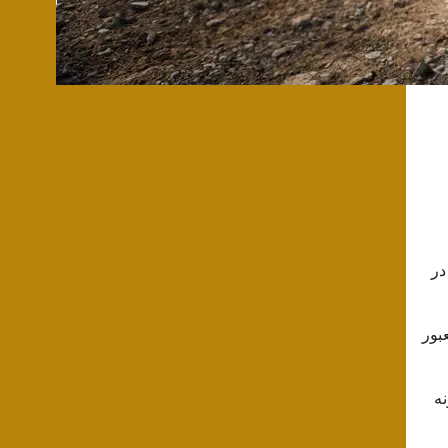
در
بور
نه