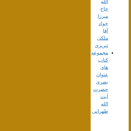
اللَه
حاج
میرزا
جواد
آقا
ملکی
تبریزی
مجموعه
کتاب
های
عنوان
بصری
حضرت
آیت
الله
طهرانی