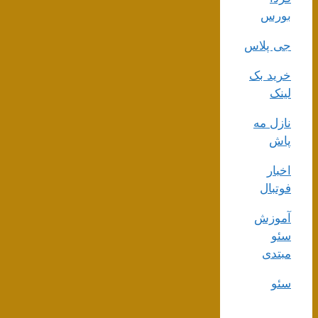
بورس
جی پلاس
خرید بک
لینک
نازل مه
پاش
اخبار
فوتبال
آموزش
سئو
مبتدی
سئو