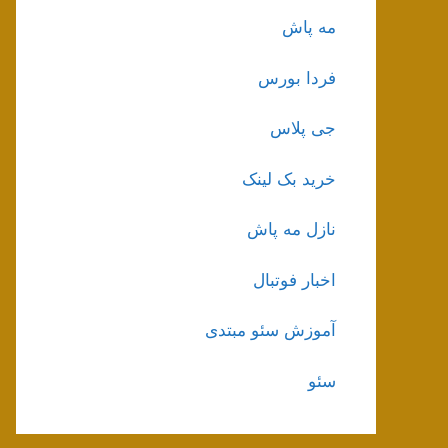
مه پاش
فردا بورس
جی پلاس
خرید بک لینک
نازل مه پاش
اخبار فوتبال
آموزش سئو مبتدی
سئو