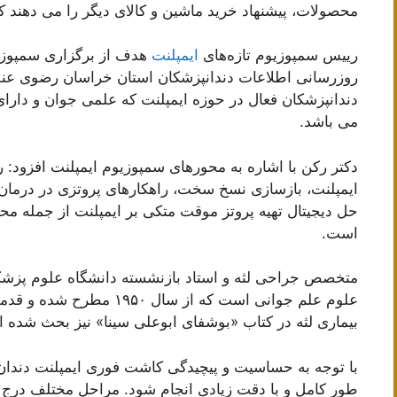
محصولات، پیشنهاد خرید ماشین و کالای دیگر را می دهند ک
رییس سمپوزیوم تازه‌های
ایمپلنت
هدف از برگزاری سمپوزیوم
روزرسانی اطلاعات دندانپزشکان استان خراسان رضوی عنوان
دندانپزشکان فعال در حوزه ایمپلنت که علمی جوان و دارا
می باشد.
دکتر رکن با اشاره به محورهای سمپوزیوم ایمپلنت افزود: 
ایمپلنت، بازسازی نسخ سخت، راهکارهای پروتزی در درمان
حل دیجیتال تهیه پروتز موقت متکی بر ایمپلنت از جمله مح
است.
متخصص جراحی لثه و استاد بازنشسته دانشگاه علوم پزشکی
بیماری لثه در کتاب «بوشفای ابوعلی سینا» نیز بحث شده 
با توجه به حساسیت و پیچیدگی کاشت فوری ایمپلنت دندان،
طور کامل و با دقت زیادی انجام شود. مراحل مختلف درج ش