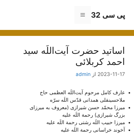
رش
ه
پی سی 32
فهرست
حتوا
اساتید حضرت آیت‌اللَه سید
احمد کربلائی
2023-11-17
از
admin
عارف کامل مرحوم آیت‌اللَه العظمی حاج
ملاحسینقلی همدانی قدّس اللَه سرّه
ميرزا محمّد حسن شيرازى (معروف به ميرزاى
بزرگ شیرازی) رحمة اللَه علیه
ميرزا حبيب اللَه رشتى رحمة اللَه علیه
آخوند خراسانى رحمة اللَه علیه