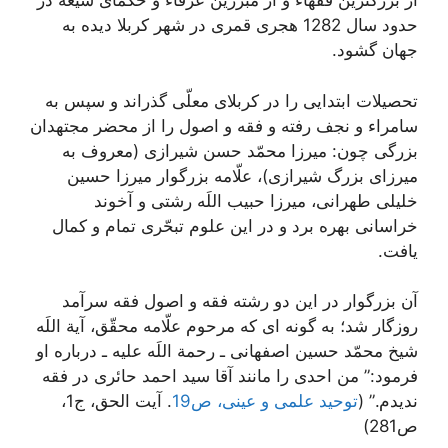
از بزرگترین فقهاء و از مبرّزين عرفاء و حكماى شیعه در
حدود سال 1282 هجری قمری در شهر کربلا دیده به
جهان گشود.
تحصیلات ابتدایی را در کربلای معلّی گذراند و سپس به
سامراء و نجف رفته و فقه و اصول را از محضر مجتهدان
بزرگى چون: ميرزا محمّد حسن شيرازى (معروف به
ميرزاى بزرگ شیرازی)، علّامه بزرگوار ميرزا حسين
خليلى طهرانى، ميرزا حبيب اللَه رشتى و آخوند
خراسانى بهره برد و در اين علوم تبحّرى تمام و كمال
يافت.
آن بزرگوار در اين دو رشته فقه و اصول فقه سرآمد
روزگار شد؛ به‏ گونه‏ اى كه مرحوم علّامه محقّق، آية اللَه
شيخ محمّد حسين اصفهانى ـ رحمة اللَه عليه ـ درباره او
فرمود:” من احدى را مانند آقا سيد احمد حائرى در فقه
نديدم.” (
توحید علمی و عینی، ص19
. آیت الحق، ج1،
ص281)