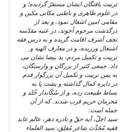
تربيت يافتگان ايشان مستقرّ گرديده؛ و
در علوم ظاهرى و باطنى مكانى مكين و
مقامى امين اشغال نمود. و بعد از
درگذشت مرحوم آخوند، در عتبه مقدّسه
نجف أشرف اقامت گزيده و به درس فقه
اشتغال ورزيده، و در معارف الهيه و
تربيت و تكميل مردم، يد بيضا نشان مى
‏داد. جمعى كثير از بزرگان و وارستگان،
به يمن تربيت و تكميل آن بزرگوار قدم
در دايره كمال گذاشته و پشت پا به
بساط طبيعت زده، و از سُكّان‏دار خُلد و
مَحرمان حريم قرب شدند. كه از آن
جمله است:
سيد اجلّ، آيه حقّ و نادره دهر، عالم عابد
فقيه مُحَدِّث شاعر مُفلِق، سيد العلماء