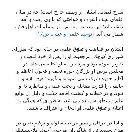
شرح فضائل ایشان از وصف خارج است؛ چه در ميان
علماى نجف اشرف و خواصّى كه با وى رفت و آمد
داشته‏ اند؛ اين مطلب معلوم و از مسلّميات اهل فنّ به
شمار مى‏ آيد.
(توحید علمی و عینی، ص17)
ایشان در فقاهت و تفوّق علمى در حدّى بود كه ميرزاى
شيرازى كوچك، مرجعيت او را پس از خود امضاء و
تقرير نموده بود و مردم را به او احاله مى ‏داد. در
مجلس درس او بزرگان حوزه نجف و فحول اعاظم و
اكابر حوزه شركت مى ‏نمودند و گويند: هيچ فقيه و
عالمى را قدرت مقابله و بحث علمى و مناظره با او
نبود، و در خطابه و كيفيت اقامه حجّت و دليل از نوابغ
علم و منطق شمرده مى‏ شد، به طورى كه همگى به
اعتلاء و تفوّق علمى او اذعان و اعتراف داشتند.
و اما در عرفان و سير مراتب سلوك و تزكيه نفس در
ميان سيصد تن از شاگردان مرحوم آخوند ملّاحسينقلى