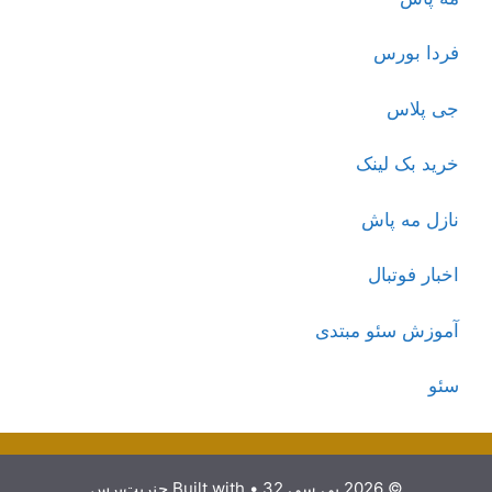
فردا بورس
جی پلاس
خرید بک لینک
نازل مه پاش
اخبار فوتبال
آموزش سئو مبتدی
سئو
© 2026 پی سی 32
• Built with
جنریت‌پرس