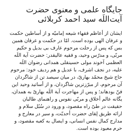
جایگاه علمی و معنوی حضرت
آیت‌اللَه سید احمد کربلائی
ایشان از أعاظم فقهاء شيعه إماميّه و از أساطين حكمت
و عرفان الهى بوده است. امّا در حكمت و عرفان همين
بس كه پس از رحلت مرحوم عارف بى بديل و حكيم
مربّى، و مدرّس وحيد، و فقيه عاليقدر: حضرت آية اللَه
العظمى آخوند مولى حسين‏قلى همدانى رضوان اللَه
عليه، در نجف اشرف، با عديل و هم رديف خود: مرحوم
حاج شيخ محمّد بهارىّ، در ميان سيصد تن از شاگردان
آن مرحوم، از مبرّزترين شاگردان، و از أساتيد وحيد اين
فنّ بوده‏اند؛ و پس از مهاجرت آية اللَه بهارىّ به همدان‏،
يگانه عالم أخلاق و مربّى نفوس و راهنماى طالبان
حقيقت در طىّ راه مقصود، و ورود در سُبُل سلام‏ و
ارائه طريق لِقاى حضرت أحديّت، و سير در معارج و
مدارج كمال نفس انسانى، و ايصال به كعبه مقصود، و
حرم معبود بوده است.