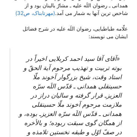
همدانى ـ رضوان اللَه عليه ـ مشارٌ بالبنان بود و از
شاخص ترین آنها به شمار می آمد.
(مهرتابناک، ص32)
علّامه طباطبايى، رضوان اللَه عليه‏ در شرح فضائل
ایشان می نویسند:
«آقاى آقا سيد احمد كربلايى اخيراً در
بوته تربيت و تهذيب مرحوم آية الحقّ و
استاد وقت، شيخ بزرگوار آخوند ملّا
حسينقلى همدانى ـ قدّس اللَه سرّه
العزيزـ قرار گرفته و ساليان دراز در
ملازمت مرحوم آخوند ملّا حسينقلى
همدانى ـ قدّس اللَه سرّه العزيزـ بوده، و
از همگان گوى سبقت ربوده؛ و بالأخره
در صفّ اوّل و طبقه نخستين تلامذه و