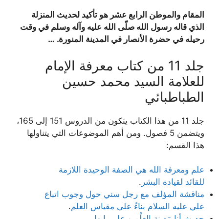
المقام والموطن الرابع عشر هو تأكيد لحديث المنزلة
الذي قاله رسول الله صلّى الله عليه وآله وسلم في وقت
رحيله في حضرة الأنصار في المدينة المنورة
. …
جلد 11 من كتاب معرفة الإمام
للعلامة السيد محمد حسين
الطباطبائي
جلد 11 من هذا الكتاب يتكون من الدروس 151 إلى 165،
ويتضمن 5 فصول. ومن أهم الموضوعات التي يتناولها
هذا القسم:
علم ومعرفة الله هي الصفة الوحيدة اللازمة
للقائد لقيادة البشر
.
مناقشة المؤلف مع رجل سني حول وجوب اتباع
علي عليه السلام بناءً على مقياس العلم
.
حديث أنا مَدینة العِلْمِ و على بابها
.