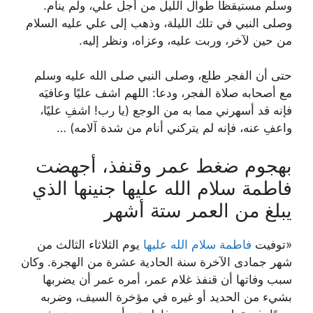
وسلم مستيقظًا طوال الليل من أجل علي، ولم ينام.
وصلى النبي في تلك الليلة، وذهب إلى علي عليه السلام
من حين لآخر، وربت عليه، وعزاه، ونظر إليه.
حتى أن الفجر طلع، وصلى النبي صلى الله عليه وسلم
مع أصحابه صلاة الفجر، ودعا: اللهم اشف عليًا وعافيَه
فإنه قد أسهرني مما به من الوجع (يا رب! اشفِ عليًا،
واعفِ عنه، فإنه لم يتركني أنام من شدة آلامه) …
بهجوم ضغط عمر وقنفذ، أجهضت
فاطمة سلام الله عليها جنينها الذي
يبلغ من العمر ستة أشهر
«توفيت
فاطمة سلام الله عليها
يوم الثلاثاء الثالث من
شهر جمادى الآخرة سنة الحادية عشرة من الهجرة. وكان
سبب وفاتها أن قنفذ غلام عمر، أمره عمر أن يضربها
بشيء من الحديد أو غيره في مؤخرة السيف، وضربه