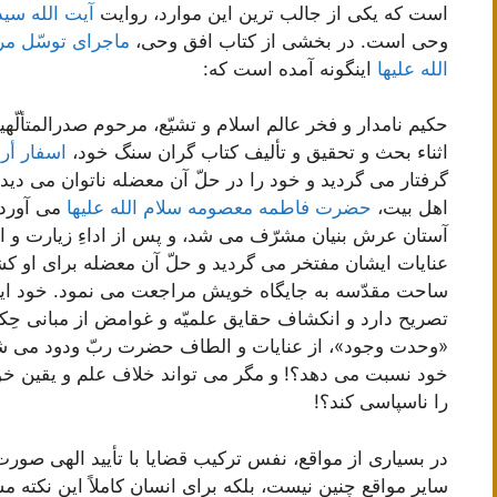
است که یکی از جالب ترین این موارد، روایت
آیت الله س
وحی است. در بخشی از کتاب افق وحی،
ماجرای توسّل م
الله علیها
اینگونه آمده است که:
حکیم نامدار و فخر عالم اسلام و تشیّع، مرحوم صدرالمتألّهی
اثناء بحث و تحقیق و تألیف کتاب گران سنگ خود،
اسفار أرب
گرفتار می گردید و خود را در حلّ آن معضله ناتوان می دید،
اهل بیت،
حضرت فاطمه معصومه سلام الله علیها
می آورد 
آستان عرش بنیان مشرّف می شد، و پس از اداءِ زیارت و ا
عنایات ایشان مفتخر می گردید و حلّ آن معضله برای او
ساحت مقدّسه به جایگاه خویش مراجعت می نمود. خود ایشان
تصریح دارد و انکشاف حقایق علمیّه و غوامض از مبانی حِکم
«وحدت وجود»، از عنایات و الطاف حضرت ربّ ودود می شما
خود نسبت می دهد؟! و مگر می تواند خلاف علم و یقین خود ر
را ناسپاسی کند؟!
در بسیاری از مواقع، نفس ترکیب قضایا با تأیید الهی صورت م
سایر مواقع چنین نیست، بلکه برای انسان کاملاً این نکته 