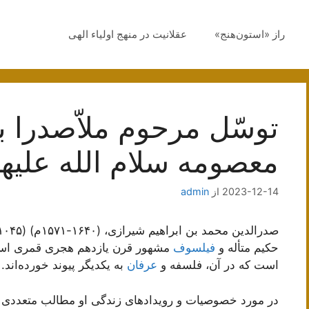
راز «استون‌هنج»
عقلانیت در منهج اولیاء الهی
توسّل مرحوم ملاّصدرا 
معصومه سلام الله علیها
2023-12-14
از
admin
صدرالدین محمد بن ابراهیم شیرازی، (۱۶۴۰-۱۵۷۱م) (۱۰۴۵-۹۷۹ق) معروف به
حکیم متأله و
فیلسوف
مشهور قرن یازدهم هجری قمری است.
است که در آن، فلسفه و
عرفان
به یکدیگر پیوند خورده‌اند.
در مورد خصوصیات و رویدادهای زندگی او مطالب متعددی از