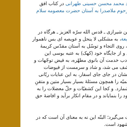
ید محمد محسن حسینی طهرانی
در کتاب افق
رحوم ملاصدرا به آستان حضرت معصومه سلام
ن شیرازی ـ قدس الله سرّه العزیز ـ هرگاه در
عة
، به مشکلی لا ینحل و عویصه ای بس ناهموار
 روی التجاء و توسّل به آستان مقدّس کریمۀ
و از جایگاه خود (کهک) به عتبه بوسی این
دب خدمت آن بانوی مطهّره، به فیض توجّهات و
 کشف می شد، و شاد و سرمست از فیوضات
 در جای جای اسفار، به این عنایات ربّانی
یّه را همچون مسئلۀ بسیار بسیار متین و متقنِ
رد. و کجا این کشفیّات و حلّ معضلات را به
ا بنمایاند و در مقام انکار برآید و افاضۀ حق
ی‌گیرد؛ البتّه این نه به معنای آن است که در
مشهود است.