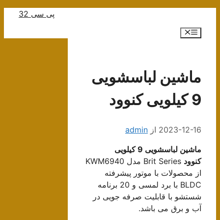
رش
پی سی 32
ه
فهرست
حتوا
ماشین لباسشویی
9 کیلویی کنوود
2023-12-16
از
admin
ماشین لباسشویی 9 کیلویی
کنوود
Brit Series مدل KWM6940
از محصولات با موتور پیشرفته
BLDC با برد لمسی و 20 برنامه
شستشو با قابلیت صرفه جویی در
آب و برق می باشد.