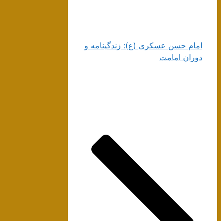
امام حسن عسکری (ع): زندگینامه و
دوران امامت