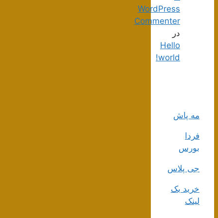
WordPress
Commenter
در
Hello
world!
مه پاش
فردا
بورس
جی پلاس
خرید بک
لینک