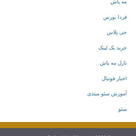
مه پاش
فردا بورس
جی پلاس
خرید بک لینک
نازل مه پاش
اخبار فوتبال
آموزش سئو مبتدی
سئو