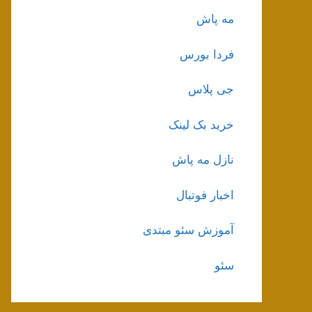
مه پاش
فردا بورس
جی پلاس
خرید بک لینک
نازل مه پاش
اخبار فوتبال
آموزش سئو مبتدی
سئو