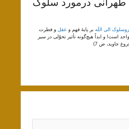
 طهرانی درمورد سلوک
وسلوک الی اللَه
بر پایۀ فهم و
عقل
و فطرت
است! و ابداً هیچ‌گونه تأثیر تحوّلی در سیر
غ جاوید، ص 7)