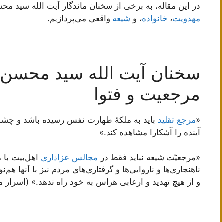
در این مقاله، به برخی از سخنان ماندگار آیت الله سید مح
مهدویت
،
خانواده
، و
شیعه
واقعی می‌پردازیم.
سخنان آیت الله سید محسن 
مرجعیت و فتوا
«
مرجع تقلید
باید به ملکۀ طهارت نفس رسیده باشد و چشم
آینده را آشکارا مشاهده کند.»
«مرجعیّت شیعه نباید فقط در
مجالس عزاداری
اهل‌بیت با م
ناهنجاری‌ها و ناروایی‌ها و گرفتاری‌های مردم نیز با آنها هم‌ن
و از هیچ تهدید و ارعابی هراس به خود راه ندهد.» (اسرار ملکوت، 