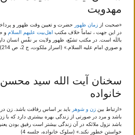
مهدویت
«صحبت از
زمان ظهور
حضرت و تعیین وقت ظهور و پرداختن 
در این جهت ، تماماً خلاف مکتب
اهل‌بیت علیهم السلام
و طر
باللَه است. در مکتب تشیّع، ظهور ولایت بر نفْسِ انسان د
و صوریِ امام علیه السلام.» (اسرار ملکوت، ج 2، ص 214)
سخنان آیت الله سید محسن 
خانواده
«ارتباط بين
زن و شوهر
باید بر اساس رفاقت باشد. زن در
باشد و مرد در صورتى از زندگى بهره بيشترى دارد كه با 
باشد نزول ملائكه در آن زندگى بيشتر است رفيق بودن يعنى
خواستن خطور نكند.» (سلوک خانواده، جلسه 4)