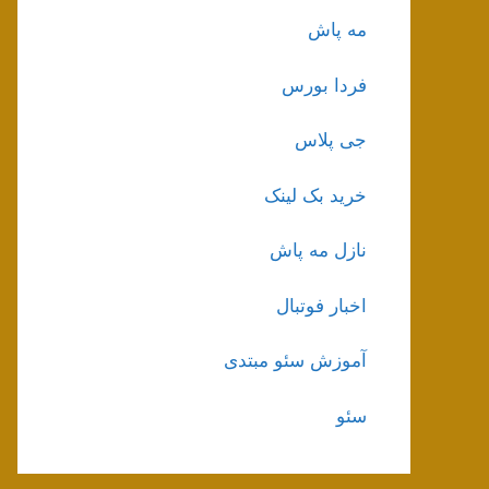
مه پاش
فردا بورس
جی پلاس
خرید بک لینک
نازل مه پاش
اخبار فوتبال
آموزش سئو مبتدی
سئو