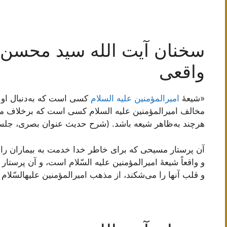
سخنان آیت الله سید محسن 
واقعی
«شیعۀ
امیرالمؤمنین علیه السلام
کسی است که به‌دنبال او 
مخالف امیرالمؤمنین علیه السلام کسی است که برخلاف 
هرچند به‌ظاهر شیعه باشد. (شرح حدیث عنوان بصری، جلسه 43
آن پرستار مسیحى که براى خاطر خدا خدمت به بیماران را به
و واقعاً شیعۀ امیرالمؤمنین علیه ‏السّلام است، و آن پرستا
و قلب آنها را می‌شکند، از مذهب امیرالمؤمنین علیه‏السّلام ب