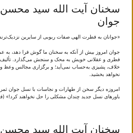
سخنان آیت الله سید محسن 
جوان
«جوانان به فطرت الهی صفات ربوبی از سایرین نزدیک‌ترند
جوان‏ امروز بیش از آنکه به سخنان ما گوش فرا دهد، به عملک
فطرى و عقلانى خویش به محک و سنجش می‌‏گذارد. تألیف ک
خلاف، پشیزى به‏‌حساب نمی‌‏آید؛ و برگزارى مجالس وعظ و 
نخواهد بخشید.
امروزه دیگر سخن از طهارات و نجاسات با نسل جوان ثمرى 
باورهاى نسل جدید چندان مشکلى را حل نخواهند کرد!» (فقا
سخنان آیت الله سید محسن 