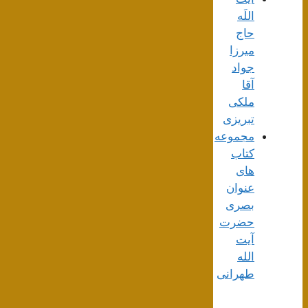
اللَه
حاج
میرزا
جواد
آقا
ملکی
تبریزی
مجموعه
کتاب
های
عنوان
بصری
حضرت
آیت
الله
طهرانی