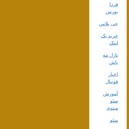
فردا
بورس
جی پلاس
خرید بک
لینک
نازل مه
پاش
اخبار
فوتبال
آموزش
سئو
مبتدی
سئو