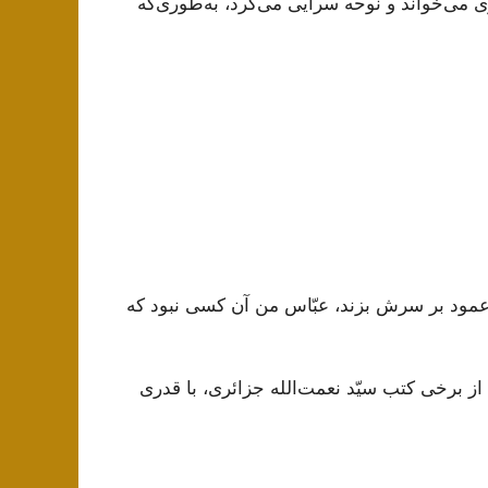
ری می‌خواند و نوحه‌ سرایی می‌کرد، به‌طوری‌که
عمود بر سرش بزند، عبّاس من آن کسی نبود که
لحسین علیه السّلام، ج ٤، ص ٤٠٥، به نقل از برخی کتب سیّد نعمت‌الله جزائری، با قدری