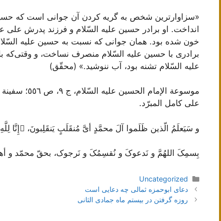
«سزاوارترین شخص به گریه کردن آن جوانی است که حسین عل
انداخت. او برادر حسین علیه السّلام و فرزند پدرش علی عل
خون شده بود. همان جوانی که نسبت به حسین علیه السّلام م
برادری با حسین علیه السّلام منصرف نساخت، و وقتی‌که 
علیه السّلام تشنه بود، آب ننوشید.» (محقّق)
على کامل المبرّد.
و سَیَعلَمُ الّذین ظَلَموا آلَ محمَّدٍ أیَّ مُنقَلَبٍ یَنقَلِبونَ، ﴿إِنَّا لِلَّهِ وَ
بِسمِکَ اللهُمَّ و نَدعوکَ و نُقسِمُکَ و نَرجوک، بحقّ محمّد و أهلِ ب
دسته‌ها
Uncategorized
ناوبری
دعای ابوحمزه ثمالی چه دعایی است
نوشته‌ها
روزه گرفتن در بیستم ماه جمادی الثانی