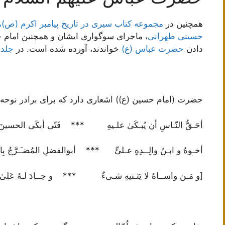
همچنین در
مجموعه کتاب سیری در تاریخ پیامبر اکرم (ص)،
حسینی طهرانی
، ماجرای سوگواری ایشان و همچنین امام 
دادن
حضرت عباس (ع)
خواندند، آورده شده است. در
جلد 
حضرت (امام حسین (ع)) اشعاری دارد که برای برادر نوحه‌ 
أحَـقُّ النّـاسِ أن یُبـکَیٰ علـیهِ‌ *** فَتًی أبکَی الحسینَ بِ
أخـوهُ و ابـنُ والِــدِهِ عـلیٍّ *** أبوالفضلِ المُضـَـرَّجُ بِالدّ
[و مَـن واســاهُ لا یَثـنیهِ شـی‌ءٌ *** و جــادَ لـهُ عَلیٰ ع