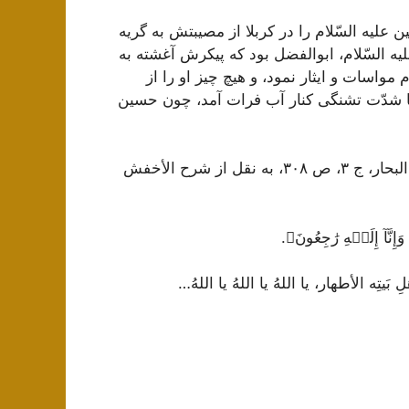
یه السّلام را در کربلا از مصیبتش به گریه
یه السّلام، ابوالفضل بود که پیکرش آغشته به
واسات و ایثار نمود، و هیچ چیز او را از
با شدّت تشنگی کنار آب فرات آمد، چون حسین
موسوعة الإمام الحسین علیه السّلام، ج ٩، ص ٥٥٦؛ سفینة البحار، ج ٣، ص ٣٠٨، به نقل از شرح الأخفش
إِنَّآ إِلَيۡهِ رَٰجِعُونَ﴾.
َیتِه الأطهار، یا اللهُ یا اللهُ یا اللهُ…