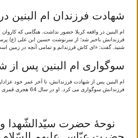
شهادت فرزندان ام البنین در 
ام البنین در واقعه کربلا حضور نداشت. هنگامی که کاروان ا
فرزندانش باخبر شد؛ از سرنوشت حسین ابن علی (ع) پرسی
شنید. گفت: «ای کاش فرزندانم و تمامی آنچه در زمین است
سوگواری ام البنین پس از ش
ام البنین پس از شهادت فرزندانش، تا آخر عمر خود عزادار 
فرزندانش سوگواری می کرد. او در سال 64 هجری قمری در مدینه درگذشت و در قبرستان بقیع دفن شد.
نوحۀ حضرت سیّدالشّهدا و اُ
حضرت عبّاس علیهم السّلام