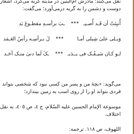
نقل می‌کنند: مادرش اُمّ‌البنین در مدینه گریه می‌کرد، اشعا
دوست و دشمن را به گریه درمی‌آورد؛ می‌گفت:
أُنبِئتُ أن قَـد أُصـیـ *** ـبَ برأسـهِ مقطـوعَ یَد
وَیـلی علیٰ شِبلی أمـا *** لَ بـرأسِـه رأسُ العَـمَد
لـو کـان سَیـفُـک فی یــدَیـ *** ـکَ لَما دنیٰ منـک أحَـد
می‌گوید: «بچۀ من و پسر من کسی نبود که شخصی بتواند 
فردی بتواند او را از روی اسب به زمین بیندازد؛
موسوعة الإمام ا
اختلاف.
اللهوف، ص ١١٨. ترجمه: