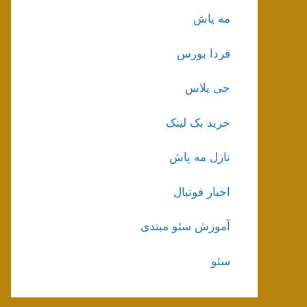
مه پاش
فردا بورس
جی پلاس
خرید بک لینک
نازل مه پاش
اخبار فوتبال
آموزش سئو مبتدی
سئو