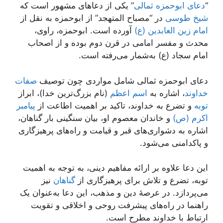
“
دعای ابوحمزه ثمالی
” یکی از دعاهای مشهور است که
شیخ طوسی
در “مصباح المتهجد” از ابوحمزه به نقل از
امام زین العابدین (ع)
آورده است. ابوحمزه، راوی،
محدث و مفسر امامی در قرن دوم بوده و از اصحاب
امام سجاد (ع) به‌شمار می‌رفته است.
دعای ابوحمزه ثمالی شامل مواردی چون توصیف
صفات
خداوند
، اشاره به
اسم اعظم
(نام بزرگ‌ترین خدا)، ابراز
توبه
و تضرع به خداوند، تاکید بر اهمیت اطاعت از
پیامبر
اکرم (ص)
و خاندان معصوم او، بیان سنگینی بار گناهان،
اشاره به دشواری‌های قبر و قیامت و راه‌های پرهیزگاری
و پاکدامنی می‌شود.
این دعا علاوه بر ارائه مفاهیم دینی، به توجه به اهمیت
توبه، تضرع و تلاش برای پرهیزگاری از
گناهان
نیز
می‌پردازد. در عرصهٔ دین و مذهب، این دعا به‌عنوان یک
راهنما در راه‌های پیشرفت روحی و اخلاقی و تقویت
ارتباط با خداوند مطرح است.