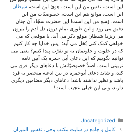
این است، نفس من این است، هویٰ این است،
شیطان
این است، موانع هم این است، خصوصیّات من این
است، وُسع من این است! این حضرت سجّاد آن چنان
دقیق می رود و این طوری تمام درون دل آدم را بیرون
می ریزد! شیطان موقع ذکر می آید، یا موقعی که می
خواهی کمک کنی بُخل می آید؛ پس خدایا چه کار کنیم
که در خلوت و جلوتمان به تو تقرّب پیدا کنیم؟ یعنی می
توانیم بگوییم که این دعای أبی حمزه یک آیین نامه
تربیتی است. اصلاً خصوصیّاتش با دعاهای دیگر فرق می
کند، و شاید دعای أبوحمزه در بین ادعیه منحصر به فرد
باشد و نظیر نداشته باشد! دعاهای دیگر مضامین دیگری
دارند، ولی این خیلی عجیب است!
دسته‌ها
Uncategorized
ناوبری
کامل و جامع در سایت مکتب وحی، تفسیر المیزان