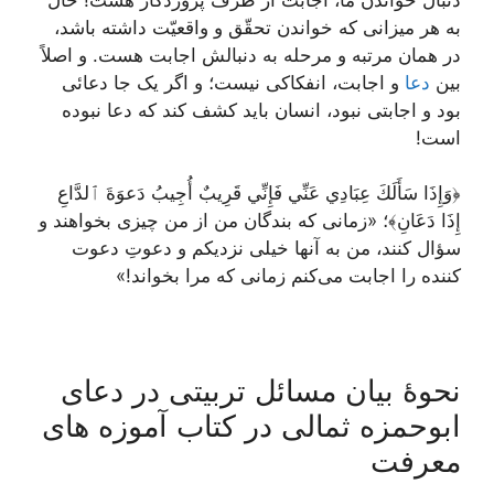
به هر میزانی که خواندن تحقّق و واقعیّت داشته باشد،
در همان مرتبه و مرحله به دنبالش اجابت هست. و اصلاً
بین
دعا
و اجابت، انفکاکی نیست؛ و اگر یک جا دعائی
بود و اجابتی نبود، انسان باید کشف کند که دعا نبوده
است!
﴿وَإِذَا سَأَلَكَ عِبَادِي عَنِّي فَإِنِّي قَرِيبٌ أُجِيبُ دَعوَةَ ٱلدَّاعِ
إِذَا دَعَانِ﴾؛ «زمانی که بندگان من از من چیزی بخواهند و
سؤال کنند، من به آنها خیلی نزدیکم و دعوتِ دعوت
کننده را اجابت می‌کنم زمانی که مرا بخواند!»
نحوۀ بیان مسائل تربیتی در دعای
ابوحمزه ثمالی در کتاب آموزه های
معرفت