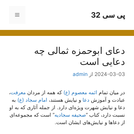
رش
ه
پی سی 32
فهرست
حتوا
دعای ابوحمزه ثمالی چه
دعایی است
2024-03-03
از
admin
در میان تمام
ائمه معصوم (ع)
که همه از مردان
معرفت
،
عبادت و آموزش
دعا
و نیایش هستند،
امام سجاد (ع)
به
دعا و نیایش شهرت ویژه‌ای دارد. از جمله آثاری که به او
نسبت دارد، کتاب “
صحیفه سجادیه
” است که مجموعه‌ای
از دعاها و نیایش‌های ایشان است.