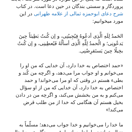
پروردگار و سستی بندگان در حین دعا است. در کتاب
شرح دعای ابوحمزه ثمالی از علامه طهرانی
در این
مورد میخوانیم:
الحَمدُ لِلَهِ الَّذِی أدعُوهُ فِیُجِیبُنِی، و إن کُنتُ بَطِیئاً حِینَ
یَدعُونِی؛ و الْحمدُ لِلَّهِ الَّذِی أسألُهُ فَیُعطِینِی، و إن کُنتُ
بخِیلًا حِینَ یَستَقرِضُنِی.
«حمد اختصاص به خدا دارد، آن خدایی که من او را
می‌خوانم و او جواب مرا می‌دهد، و اگرچه من کُند و
بطیء هستم در وقتی که او مرا می‌خواند! و حمد
اختصاص به خدا دارد، آن خدایی که من از او سؤال
می‌کنم و به من بخشش می‌کند، و اگرچه من در دادن
بخیل هستم آن هنگامی که خدا از من طلب قرض
می‌کند!»
ما خدا را می‌خوانیم و خدا جواب می‌دهد؛ مسلّماً به
دنبال خواندن ما، اجابت از طرف پروردگار هست! حال