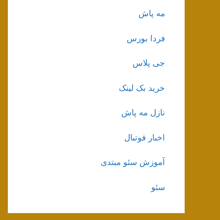
مه پاش
فردا بورس
جی پلاس
خرید بک لینک
نازل مه پاش
اخبار فوتبال
آموزش سئو مبتدی
سئو