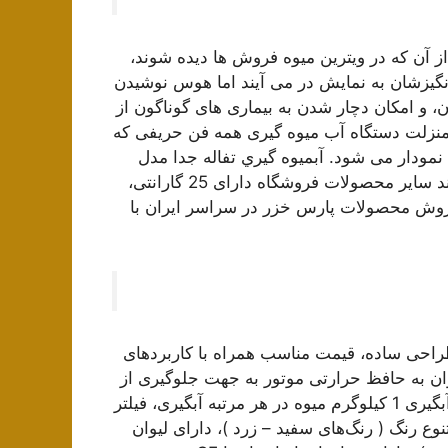
آن که در ویترین میوه فروش ها دیده شوند،
گیزشان به نمایش در می آیند اما هوس نوشیدن
ن، و امکان دچار شدن به بیماری های گوناگون از
نزلت دستگاه آب میوه گیری همه فن حریفی که
نمودار می شود. آبميوه گيري تفاله جدا مدل
آووكادو از سری محصولات لوازم خانگی پارس خزر نیز مانند سایر محصولات فروشگاه دارای 25 گارانتی،
وش محصولات پارس خزر در سراسر ایران با
ل JC-700P یک محصول با طراحی ساده، قیمت مناسب همراه با کاربرد‌های
ان به حافظ حرارتی موتور به جهت جلوگیری از
سوختن موتور، میزان آبدهی 55 درصد وزنی میوه، قابلیت آبگیری 1 کیلوگرم میوه در هر مرتبه آبگیری، فیلتر
وع رنگ ( رنگ‌های سفید – زرد )، دارای لیوان