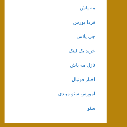
مه پاش
فردا بورس
جی پلاس
خرید بک لینک
نازل مه پاش
اخبار فوتبال
آموزش سئو مبتدی
سئو