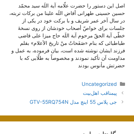
اصل این دستور را حضرت علّامه آیة اللَه سید محمّد
حسین حسینی طهرانی أفاض اللَه علینا من برکات تربته،
در سال آخر عمر شریف و با برکت خود در یکی از
جلسات برای خواصّ أصحاب خودشان از روی نسخۀ
خطّی آیة الحقّ مرحوم آیة اللَه حاج میزا علی قاضی
طباطبائی که بنام «صَفَحاتٌ منْ تاریخ الأعلام» بقلم
فرزند ایشان نوشته شده است، بیان فرموده، به عمل و
مداومت آن تأکید نمودند و مخصوصاً به طلّابی که با
حضرتش مأنوس بودند
دسته‌ها
Uncategorized
ناوبری
پیمناقب اهل‌بیت
نوشته‌ها
جی پلاس 55 اينچ مدل GTV-55RQ754N