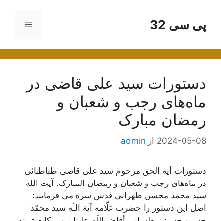
رش
ه
پی سی 32
فهرست
حتوا
دستورات سید علی قاضی در
ماه‌های رجب و شعبان و
رمضان مبارک
2024-05-08
از
admin
دستورات آیة الحق مرحوم سید علی قاضی طباطبائی
در ماه‌های رجب و شعبان و رمضان المبارک. آیت الله
سید محمد محسن طهرانی قدس سره می فرمایند:
اصل این دستور را حضرت علّامه آیة اللَه سید محمّد
حسین حسینی طهرانی أفاض اللَه علینا من برکات تربته،