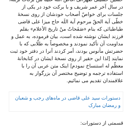
در سال آخر عمر شریف و با برکت خود در یکی از
جلسات برای خواصّ أصحاب خودشان از روی نسخۀ
خطّی آیة الحقّ مرحوم آیة اللَه حاج میزا علی قاضی
طباطبائی که بنام «صَفَحاتٌ منْ تاریخ الأعلام» بقلم
فرزند ایشان نوشته شده است، بیان فرموده، به عمل و
مداومت آن تأکید نمودند و مخصوصاً به طلّابی که با
حضرتش مأنوس بودند، أمر کردند آنرا در دفتر خود ثبت
نمایند [لذا این حقیر از روی نسخۀ ایشان در کتابخانۀ
معظّم له استنساخ نمودم] اینک متن عربی آن را با
استفاده ترجمه و توضیح مختصر آن بزرگوار به
علاقمندان تقدیم می نمائیم.
دستورات سید علی قاضی در ماه‌های رجب و شعبان
و رمضان مبارک
قسمتی از دستورات: