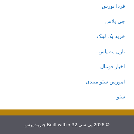
فردا بورس
جی پلاس
خرید بک لینک
نازل مه پاش
اخبار فوتبال
آموزش سئو مبتدی
سئو
© 2026 پی سی 32
• Built with
جنریت‌پرس