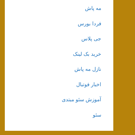
مه پاش
فردا بورس
جی پلاس
خرید بک لینک
نازل مه پاش
اخبار فوتبال
آموزش سئو مبتدی
سئو