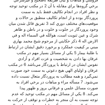
فروشي و مباهات و بيان طريقۀ ناصحيح و غيرشرعي
برخي گروه‌ها براي مقابله با آن 2 در مكتب توحيد توجه
و نظر افراد در انجام تكاليف فقط بايد به سمت
پروردگار بوده و از انجام تكاليف منطبق بر حالات و
موقعيت‌هاي مختلف دوري كند 3 تفريق قائل شدن ميان
وجود پروردگار در جلوت و خلوت و در باطن و ظاهر
شرك و عين ثنويت است، هواللَه في السماء اله و في
الارض اله 4 ذكر حكايتي از مرحوم شيخ محمد بهاري
مبني بر كيفيت عملكرد و برخورد دقیق ايشان در ارتباط
با طلبۀ بيمار 5 يكي از مسائل بسيار مهم در مكتب
عرفان بها دادن به شخصيت و عزت افراد و آزادي
نفوس ايشان در ارتباط با پروردگار مي‌باشد 6 در مكتب
عرفان و اولياي الهي هيچ دعوتي به سمت خود صورت
نمي‌گيرد و همه مطالب به پروردگار متعال نسبت داده
مي‌شود. 7 مسأله مراء و مباهات در برخي افراد به
صورت مسائل علمي و عرفاني بروز و ظهور پيدا
مي‌كند. 8 يكي از مسائل مهم در مكتب توحيد كه عدم
توجه نسبت به آن منجر به خطرات و توقف از حركت به