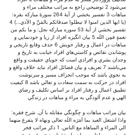
مي‌شود 2 توضيحي راجع به مراتب مختلف مراء و
مباهات 3 تفسير بخشي از آيۀ 264 سورۀ مبارکه بقره:
(يا ايها الذين امنوا لا تبطلوا صدقاتكم بالمَنِّ و الأذي…) 4
تفسير بخشي از آيۀ 53 سوره مبارکه نحل: و ما بكم من
نعمةٍ فمِن اللَه 5 بیان انگيزه افراد از ريا و خودنمايي و
مباهات در اعمال و رفتار خويش 6 حذف وقايع تاريخي و
پوشاندن نقائص و كاستي‌هاي افراد خيانت به تاريخ و
وجدان بشري و افرادي است كه جوياي حقيقت و واقع
مي‌باشند 7 تعريف و بيان فضائل افراد نبايد خلاف واقع و
به نحوي باشد كه موجب انحراف مسير و سرنوشت
افراد در حركت به سمت سعادت و تعالي باشد 8 كيفيت
تطبيق اعمال و رفتار افراد بر اساس تكليف و رضاي
الهي و عدم آلودگي به مراء و مباهات در زندگي
بيان مراتب مباهات و چگونگي مقابله با آن. شرح فقره:
واذا اشتغل العبد بما اَمَرَه اللَه تعالی ونهاه لا یتفرغ منهما
الي المراء و المباهاة مع الناس. 1 ذكر مراتب فخر