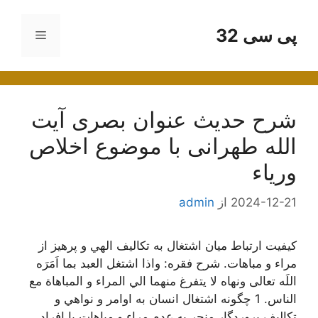
رش
ه
پی سی 32
فهرست
حتوا
شرح حدیث عنوان بصری آیت
الله طهرانی با موضوع اخلاص
وریاء
2024-12-21
از
admin
كيفيت ارتباط ميان اشتغال به تكاليف الهي و پرهيز از
مراء و مباهات. شرح فقره: واذا اشتغل العبد بما اَمَرَه
اللَه تعالی ونهاه لا یتفرغ منهما الي المراء و المباهاة مع
الناس. 1 چگونه اشتغال انسان به اوامر و نواهي و
تكاليف پروردگار منجر به عدم مراء و مباهات با افراد