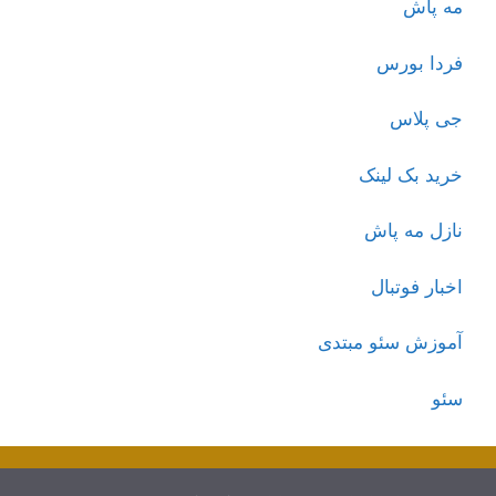
مه پاش
فردا بورس
جی پلاس
خرید بک لینک
نازل مه پاش
اخبار فوتبال
آموزش سئو مبتدی
سئو