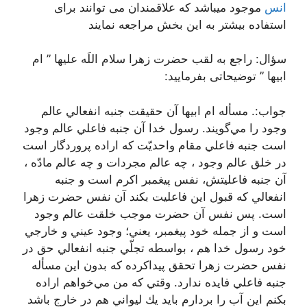
انس
موجود میباشد که علاقمندان می توانند برای
استفاده بیشتر به این بخش مراجعه نمایند
سؤال: راجع به لقب حضرت زهرا سلام اللَه علیها ” ام
ابيها ” توضيحاتی بفرمایید:
جواب:. مسأله ام ابيها آن حقيقت جنبه انفعالي عالم
وجود را مي‌گويند. رسول خدا آن جنبه فاعلي عالم وجود
است جنبه فاعلي مقام واحديّت كه اراده پروردگار است
در خلق عالم وجود ، چه عالم مجردات و چه عالم مادّه ،
آن جنبه فاعليتش، نفس پيغمبر اكرم است و جنبه
انفعالي كه قبول اين فاعليت بكند آن نفس حضرت زهرا
است. پس نفس آن حضرت موجب خلقت عالم وجود
است و از جمله خود پيغمبر، يعني؛ وجود عيني و خارجي
خود رسول خدا هم ، بواسطه تجلّي جنبه انفعالي حق در
نفس حضرت زهرا تحقق پيداكرده كه بدون اين مسأله
جنبه فاعلي فايده ندارد. وقتي كه من مي‌خواهم اراده
بكنم اين آب را بردارم بايد يك ليواني هم در خارج باشد