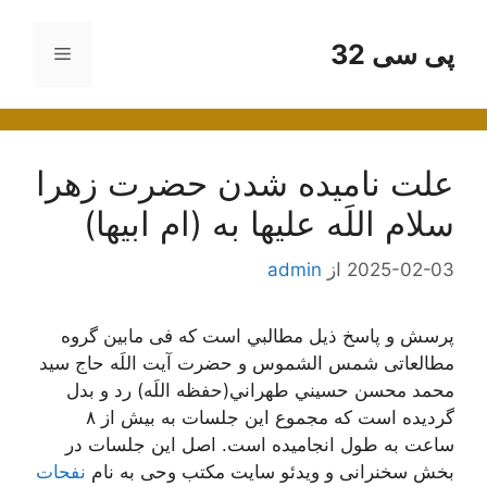
رش
ه
پی سی 32
فهرست
حتوا
علت نامیده شدن حضرت زهرا
سلام اللَه عليها به (ام ابیها)
2025-02-03
از
admin
پرسش و پاسخ ذیل مطالبي است که فی مابین گروه
مطالعاتی شمس الشموس و حضرت آیت اللَه حاج سید
محمد محسن حسيني طهراني(حفظه اللَه) رد و بدل
گردیده است که مجموع این جلسات به بیش از ٨
ساعت به طول انجامیده است. اصل این جلسات در
بخش سخنرانی و ویدئو سایت مکتب وحی به نام
نفحات