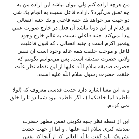
من هرچه اراده كنم ولي ليوان نباشد اين اراده من به
چه تعلق مي‌گيرد؟‌ .اراده فاعل نسبت به انجام يك شي
دو جهت مي‌خواهد يك جنبه فاعلي و يك جنبه انفعالي
هركدام از اين دوتا نباشد آن فعل در خارج صورت عيني
پيدا نمي‌كند. جنبه فاعلي نسبت به عالم خارج وجود
پيغمبر اكرم است و جنبه انفعالي ، که قبول فاعلیت
فاعل و موجب خلقت همه عالم وجود است آن نفس
ولايي حضرت صديقه است. پس مي‌توانيم بگوييم كه
حضرت صديقه سلام اللَه عليها از اين نقطه نظر علّت
خلقت حضرت رسول سلام اللَه عليه است.
و به این معنا اشاره دارد حدیث قدسی معروف که (لولا
فاطمة لما خلقتکما ) ، اگر فاطمه نبود شما دو تا را خلق
نمی کردم.
این از نقطه نظر جنبه تکوینی نفس مطهر حضرت
صدیقه کبری سلام اللَه علیها . و اما از جهت حیثیت
تشریعیّه باید گفت واللَه العالم. که از آنجا که نفس