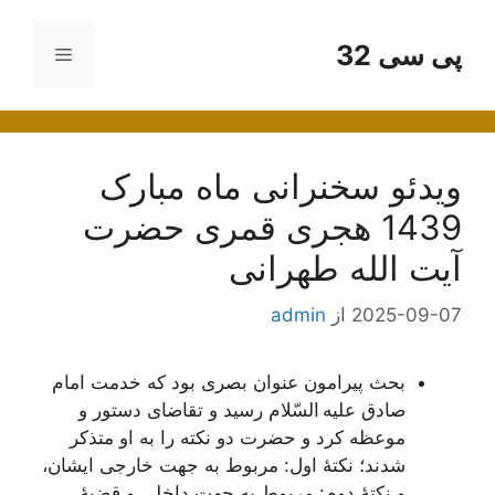
رش
ه
پی سی 32
فهرست
حتوا
ویدئو سخنرانی ماه مبارک
1439 هجری قمری حضرت
آیت الله طهرانی
2025-09-07
از
admin
بحث پیرامون عنوان بصری بود که خدمت امام
صادق علیه السّلام رسید و تقاضای دستور و
موعظه کرد و حضرت دو نکته را به او متذکر
شدند؛ نکتۀ اول: مربوط به جهت خارجی ایشان،
و نکتۀ دوم: مربوط به جهت داخلی و قضیۀ