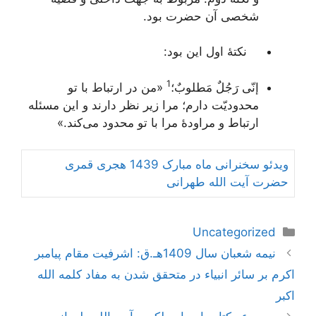
شخصی آن حضرت بود.
نکتۀ اول این بود:
1
إنّی رَجُلٌ مَطلوبٌ؛
«من در ارتباط با تو
محدودیّت دارم؛ مرا زیر نظر دارند و این مسئله
ارتباط و مراودۀ مرا با تو محدود می‌کند.»
ویدئو سخنرانی ماه مبارک 1439 هجری قمری
حضرت آیت الله طهرانی
دسته‌ها
Uncategorized
ناوبری
نیمه شعبان سال 1409هـ.ق: اشرفیت مقام پیامبر
نوشته‌ها
اكرم بر سائر انبیاء در متحقق شدن به مفاد كلمه الله
اكبر