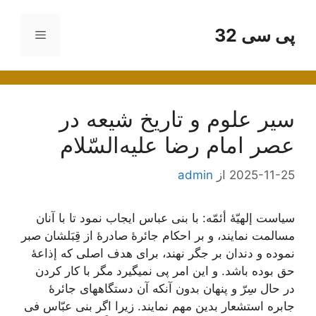
رش
ه
پی سی 32
فهرست
حتوا
سير علوم‌ و تاريخ‌ شيعه‌ در
عصر امام‌ رضا عليه‌السّلام
2025-11-25
از
admin
سياست‌ إلهيّۀ أئمّه‌: با بنی عباس‌ ايجاب‌ نمود تا با آنان‌
مسالمت‌ نمايند، و بر احکام‌ جائرۀ صادرۀ از قِبَلشان‌ صبر
نموده‌ و دندان‌ بر جگر نهند، برای هدف‌ اصلی که‌ إذاعۀ
حق‌ بوده‌ باشد. و اين‌ امر پی نمیگيرد مگر با کار کردن‌
در حال‌ سِرّ و پنهان‌ بدون‌ آنکه‌ آن‌ دستگاههای جائرۀ
جابره‌ استشعار بدين‌ مهم‌ نمايند. زيرا اگر بنی عبّاس‌ فی