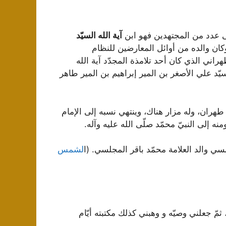
إلى عدد من المجتهدين فهو ابن
آية الله السيّد
ان والده من أوائل المعارضين للنظام
طهراني الذي كان أحد تلامذة المجدّد آية الله
ّد علي الأصغر بن المير إبراهيم بن المير طاهر
هران، وله مزار هناك، وينتهي نسبه إلى الإمام
 إلى النبيّ محمّد صلّى الله عليه وآله.
لسي والد العلامة محمّد باقر المجلسي. (ا
لشمس
مّ جعلني وصيّه و وهبني كذلك مكتبته أيّام