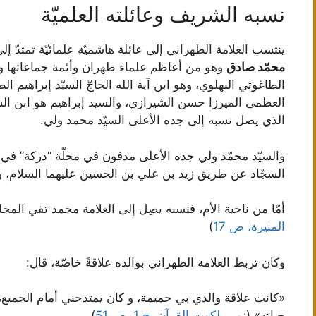
نسبه الشريف وعائلته العلميّة
ينتسب العلامة الطهراني إلى عائلة هاشميّة علمائيّة تمتدّ 
محمّد صادق
وهو من أعاظم علماء طهران وأئمة جماعاتها وك
الطاغوتي البهلوي، وهو ابن آية الله الحاجّ السيّد إبراهيم ال
العظمى الميرزا حسن الشيرازي، والسيد إبراهيم هو ابن السي
الذي يصل نسبه إلى جده الأعلى السيّد محمد ولي.
والسيّد محمّد ولي جده الأعلى مدفون في محلّة “دركة” في ط
السجّاد عن طريق زيد بن علي بن الحسين عليهما السلام، ومنه
أمّا من ناحية الأم، فنسبه يصِل إلى العلامة محمد تقي المج
المنيرة، ص 17
)
وكان تربط العلامة الطهراني بوالده علاقةً خاصّة، قال:
«كانت علاقة والدي بي حميمة، و كان يمتدحني أمام الجميع، ث
حياته» (
نور ملكوت القرآن، ج 1، ص 51
)