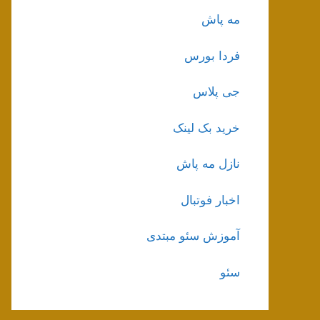
مه پاش
فردا بورس
جی پلاس
خرید بک لینک
نازل مه پاش
اخبار فوتبال
آموزش سئو مبتدی
سئو