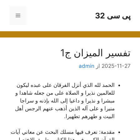
رش
ه
پی سی 32
فهرست
حتوا
تفسير الميزان ج1
2025-11-27
از
admin
الحمد لله الذي أنزل الفرقان على عبده ليكون
للعالمين نذيرا و الصلاة على من جعله شاهدا و
مبشرا و نذيرا و داعيا إلى الله بإذنه و سراجا
منيرا و على آله الذين أذهب عنهم الرجس أهل
البيت و طهرهم تطهيرا.
مقدمة:
نعرف فيها مسلك البحث عن معاني آيات
القرآن الكريم في هذا الكتاب بطريق الاختصار.