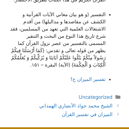
التفسير (و هو بيان معاني الآيات القرآنية و
الكشف عن مقاصدها و مداليلها) من أقدم
الاشتغالات العلمية التي تعهد من المسلمين، فقد
شرع تاريخ هذا النوع من البحث و التنقير
المسمى بالتفسير من عصر نزول القرآن كما
يظهر من قوله تعالى و تقدس:
{كَمَا أَرْسَلْنَا فِيكُمْ
رَسُولاً مِنْكُمْ يَتْلُوا عَلَيْكُمْ آيَاتِنَا وَ يُزَكِّيكُمْ وَ يُعَلِّمُكُمُ
اَلْكِتَابَ وَ اَلْحِكْمَةَ}
(الآية) البقرة – ١٥١.
تفسير الميزان ج1
دسته‌ها
Uncategorized
ناوبری
الشيخ محمد جواد الأنصاري الهمداني
نوشته‌ها
الميزان في تفسير القرآن