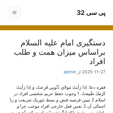
رش
ه
پی سی 32
فهرست
حتوا
دستگیری امام علیه السلام
براساس میزان همت و طلب
افراد
2025-11-27
از
admin
فقره دعا: اِذَا رَأيتُ مَولاي ذُنُوبِي فَزِعتُ، وَ اِذَا رَأيتُ
كَرَمَكَ طَمِعتُ. 1 وجوب حفظ حریم شخصی افراد در
اسلام 2 تبیین فرضیه قبض و بسط تئوریک شریعت و ردّ
اجمالی آن 3 نفس فعل خارجی افراد موجب جزا و
پاداش نمی شود بلکه انگیزه و نیّت است که متّصف به