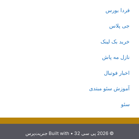
فردا بورس
جی پلاس
خرید بک لینک
نازل مه پاش
اخبار فوتبال
آموزش سئو مبتدی
سئو
© 2026 پی سی 32
• Built with
جنریت‌پرس