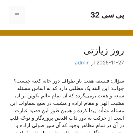
رش
ه
پی سی 32
فهرست
حتوا
روز زیازتی
2025-11-27
از
admin
سؤال: فلسفه هفت بار طواف دور خانه کعبه چیست؟
جواب: این البته یک مطلبی دارد که به اساس مسئله
سبعه و هفت برمی‌گردد که آن تمام عالم تکوین بر آن
مشیت الهی و مقام اراده و مشیت در سبع سماوات این
مسئله نشأت پیدا کرده و همین طور این قضیه عبارت
است از حرکت به دور ذات اقدس پروردگار و توجّه قلب
در آن در تمام مظاهر وجود که آن سیر طولی اراده و
مشیت پروردگار است از مقام مشیت تا مقام شهادت