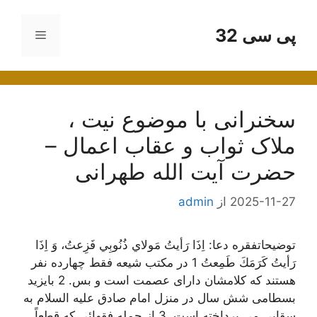
رش
ه
پی سی 32
فهرست
حتوا
سخنرانی با موضوع نیت ،
ملاک ثواب و عقاب اعمال –
حضرت آیت الله طهرانی
2025-11-27
از
admin
توضیحاتفقره دعا: اِذَا رَأيتُ مَولاي ذُنُوبِي فَزِعتُ، وَ اِذَا
رَأيتُ كَرَمَكَ طَمِعتُ 1 در مکتب شیعه فقط چهارده نفر
هستند که کلامشان دارای عصمت است و بس. 2 بایزید
بسطامی شش سال در منزل امام صادق علیه السلام به
سقایی می پرداخته است. 3 از جمله فقهائی که قطعاً