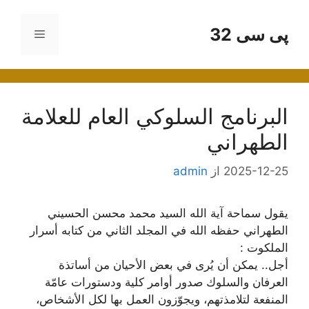
رش
ه
پی سی 32
فهرست
حتوا
البرنامج السلوكي العام للعلامة
الطهراني
2025-12-25
از
admin
يقول سماحة آية الله السيد محمد محسن الحسيني
الطهراني حفظه الله في المجلد الثاني من كتابه أسرار
الملكوت :
أجل.. يمكن أن يُرى في بعض الأحيان من أساتذة
العرفان والسلوك صدور أوامر كلية ودستورات عامّة
المنفعة لتلامذتهم، ويجوّزون العمل بها لكل الأشخاص،