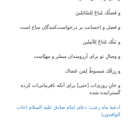
و فَضلُك مُباحٌ لِلسّائِلينَ
و فضل و احسانت بر درخواست‌کنندگان مباح است
و نَيلُك مُتاحٌ لِلآمِلين
و وصالِ تو برای آرزومندان میسّر و مهیّاست
و رِزقُك مَبسوطٌ لِمَن عَصاك
و خانِ روزی‌ات [حتی] برای آنکه نافرمانی‌ات کرده
گسترانیده شده
ادعیۀ ماه رجب: دعای امام صادق علیه السلام (خاب
الوافدون)