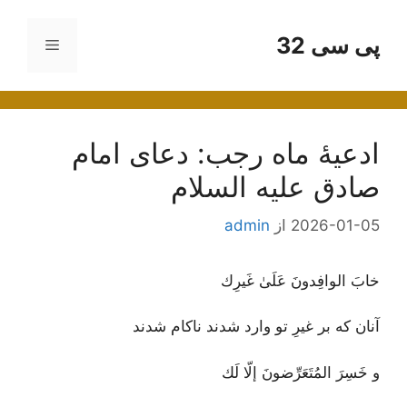
رش
ه
پی سی 32
فهرست
حتوا
ادعیۀ ماه رجب: دعای امام
صادق علیه السلام
2026-01-05
از
admin
خابَ الوافِدونَ عَلَىٰ غَيرِك
آنان که بر غیرِ تو وارد شدند ناکام شدند
و خَسِرَ المُتَعَرِّضونَ إلّا لَك