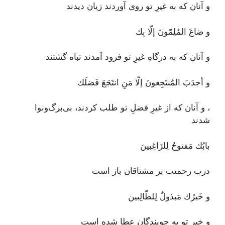
و آنان که به غیرِ تو روی آوردند زیان دیدند
و ضاعَ المُلِمّونَ إلّا بِك
و آنان که به درگاهِ غیرِ تو فرود آمدند تباه گشتند
و أجدَبَ المُنتَجِعونَ إلّا مَنِ انتَجَعَ فَضلَك
، و آنان که از غیرِ فضلِ تو طلب کردند، بی‌برگ‌و‌نوا
شدند
بابُك مَفتوحٌ لِلرّاغِبينَ
درب رحمتت بر مشتاقان باز است
و خَيرُك مَبذولٌ لِلطّالِبين
و خیر تو به جویندگان عطا شده است