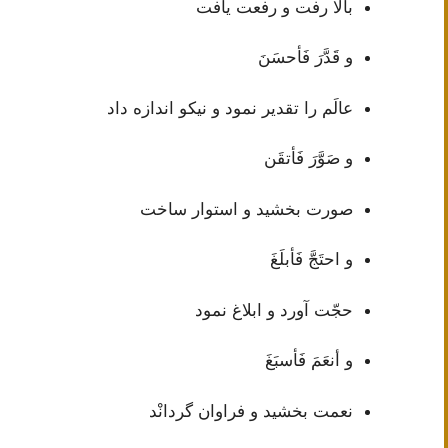
بالا رفت و رفعت یافت
و قَدَّرَ فَأحسَنَ
عالَم را تقدیر نمود و نیکو اندازه داد
و صَوَّرَ فَأتقَن
صورت بخشید و استوار ساخت
و احتَجَّ فَأبلَغَ
حجّت آورد و ابلاغ نمود
و أنعَمَ فَأسبَغَ
نعمت بخشید و فراوان گردانْد