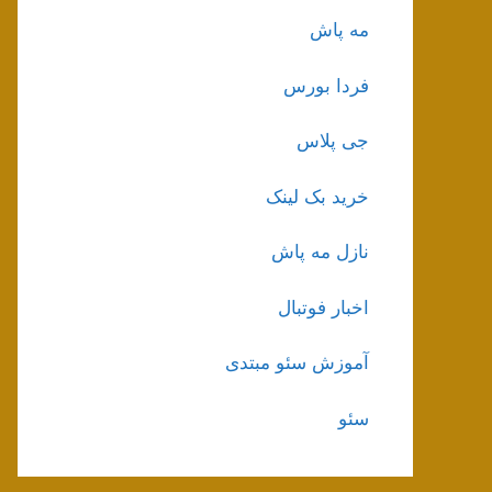
مه پاش
فردا بورس
جی پلاس
خرید بک لینک
نازل مه پاش
اخبار فوتبال
آموزش سئو مبتدی
سئو