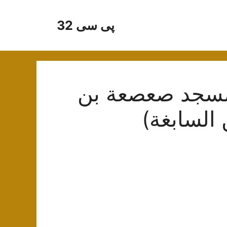
پی سی 32
مسجد صعصعة بن
 السابغة)