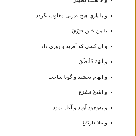
و لا يغلَبُ بِظَهير
و با یاریِ هیچ قدرتی مغلوب نگردد
يا مَن خَلَقَ فَرَزَقَ
و ای کسی که آفرید و روزی داد
و ألهَمَ فَأنطَقَ
و الهام بخشید و گویا ساخت
و ابتَدَعَ فَشَرَع
و به‌وجود آورد و آغاز نمود
و عَلا فارتَفَعَ