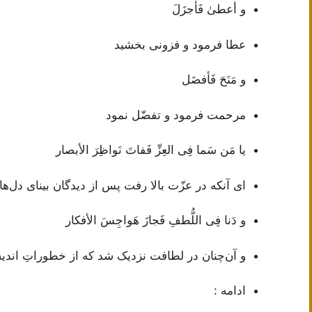
و أعطىٰ فَأجزَلَ
عطا فرمود و فزونی بخشید
و مَنَحَ فَأفضَل
مرحمت فرمود و تفضّل نمود
يا مَن سَما فِى العِزِّ فَفاتَ نَواظِرَ الأبصار
ای آنکه در عزّت بالا رفت پس از دیدگان بینای دل‌ها
و دَنا فِى اللُّطفِ فَجازَ هَواجِسَ الأفكار
و آن‌چنان در لطافت نزدیک شد که از خطوراتِ اندی
ادامه :