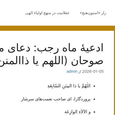
راز «استون‌هنج»
عقلانیت در منهج اولیاء الهی
ادعیۀ ماه رجب: دعای 
صوحان (اللهم یا ذاالمنن
2026-01-05
از
admin
اللٰهُمَّ يا ذا المِنَنِ السّابِغَةِ
پروردگارا، ای صاحب نعمت‌های سرشار
و الآلاٰءِ الوازِعَة