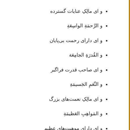
و ای مالِکِ عنایات گسترده
و الرَّحمَةِ الواسِعَةِ
و ای دارای رحمت بی‌پایان
و القُدرَةِ الجامِعَة
و ای صاحب قدرت فراگیر
و النِّعَمِ الجَسيمَةِ
و ای مالِکِ نعمت‌های بزرگ
و المَواهِبِ العَظيمَةِ
و ای دارای موهبت‌های عظیم