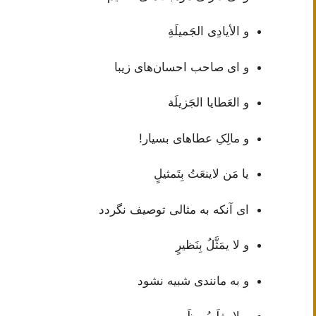
و الأيادِى الجَميلَةِ
و ای صاحب احسان‌های زیبا
و العَطايا الجَزيلَة
و مالِکِ عطاهای بسیار!
يا مَن لاينعَتُ بِتَمثيلٍ
ای آنکه به مثالی توصیف نگردد
و لا يمَثَّلُ بِنَظيرٍ
و به مانندی شبیه نشود